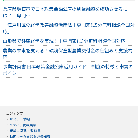
兵庫県明石市で日本政策金融公庫の創業融資を成功させるに
は？｜専門…
「江戸川区の経営改善融資活用法｜専門家に5分無料相談全国対
応」
山形県で健康経営を実現！｜専門家に5分無料相談全国対応
農業の未来を支える！環境保全型農業交付金の仕組みと支援内
容
事業計画書 日本政策金融公庫活用ガイド｜制度の特徴と申請の
ポイン…
コンテンツ
・
セミナー情報
・
メディア掲載実績
・
起業本 著書・監修書
・
動画で分かる起業必須知識