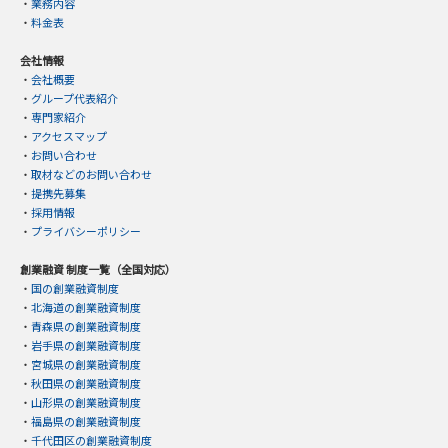
・
業務内容
・
料金表
会社情報
・
会社概要
・
グループ代表紹介
・
専門家紹介
・
アクセスマップ
・
お問い合わせ
・
取材などのお問い合わせ
・
提携先募集
・
採用情報
・
プライバシーポリシー
創業融資 制度一覧（全国対応）
・
国の創業融資制度
・
北海道の創業融資制度
・
青森県の創業融資制度
・
岩手県の創業融資制度
・
宮城県の創業融資制度
・
秋田県の創業融資制度
・
山形県の創業融資制度
・
福島県の創業融資制度
・
千代田区の創業融資制度