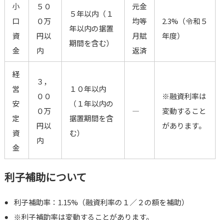
小
５０
元金
５年以内（１
口
０万
均等
2.3%（令和５
年以内の据置
資
円以
月賦
年度）
期間を含む）
金
内
返済
経
３，
営
１０年以内
００
※融資利率は
安
（１年以内の
０万
―
変動すること
定
据置期間を含
円以
があります。
資
む）
内
金
利子補助について
利子補助率：1.15%（融資利率の１／２の額を補助）
※利子補助率は変動することがあります。