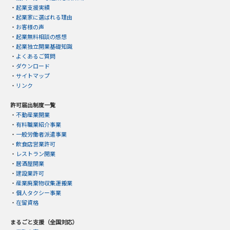
・
起業支援実績
・
起業家に選ばれる理由
・
お客様の声
・
起業無料相談の感想
・
起業独立開業基礎知識
・
よくあるご質問
・
ダウンロード
・
サイトマップ
・
リンク
許可届出制度一覧
・
不動産業開業
・
有料職業紹介事業
・
一般労働者派遣事業
・
飲食店営業許可
・
レストラン開業
・
居酒屋開業
・
建設業許可
・
産業廃棄物収集運搬業
・
個人タクシー事業
・
在留資格
まるごと支援（全国対応）