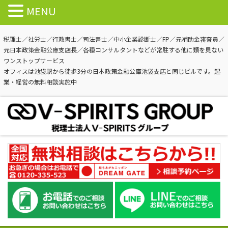
MENU
税理士／社労士／行政書士／司法書士／中小企業診断士／FP／元補助金審査員／
元日本政策金融公庫支店長／各種コンサルタントなどが常駐する他に類を見ない
ワンストップサービス
オフィスは池袋駅から徒歩3分の日本政策金融公庫池袋支店と同じビルです。起
業・経営の無料相談実施中