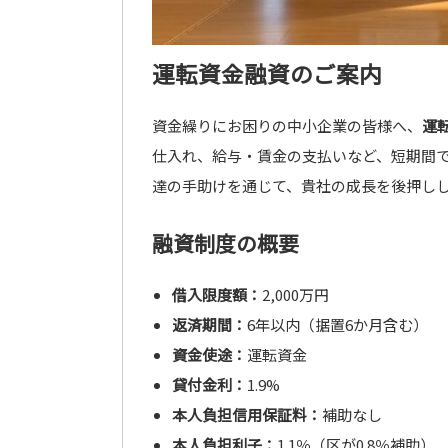
運転資金融資のご案内
資金繰りにお困りの中小企業の皆様へ、
運
仕入れ、給与・賃金の支払いなど、短期間
達の手助けを通じて、貴社の成長を後押し
融資制度の概要
借入限度額：
2,000万円
返済期間：
6年以内（据置6か月含む）
資金使途：
運転資金
貸付金利：
1.9%
本人負担信用保証料：
補助なし
本人負担利子：
1.1％（区が0.8％補助）