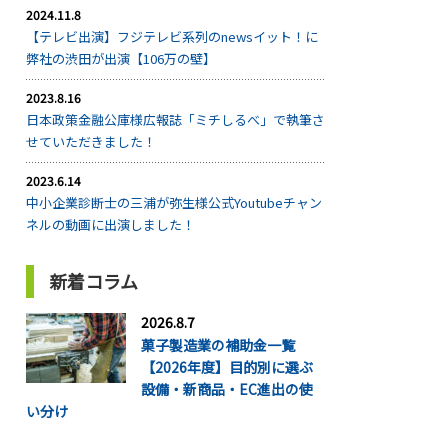
2024.11.8
【テレビ出演】フジテレビ系列のnewsイット！に
弊社の渋田が出演【106万の壁】
2023.8.16
日本政策金融公庫様広報誌「ミチしるべ」で執筆さ
せていただきました！
2023.6.14
中小企業診断士の三浦が弥生様公式Youtubeチャン
ネルの動画に出演しました！
新着コラム
2026.8.7
菓子製造業の補助金一覧
【2026年度】目的別に選ぶ
設備・新商品・EC進出の使
い分け
...