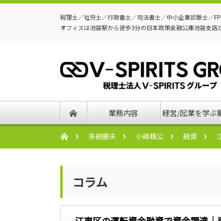
税理士／社労士／行政書士／司法書士／中小企業診断士／F
オフィスは池袋駅から徒歩3分の日本政策金融公庫池袋支店
業務内容
経営/起業を学ぶ
多胡藤夫
小峰精公
融資
コラム
江東区の運転資金融資で資金調達｜