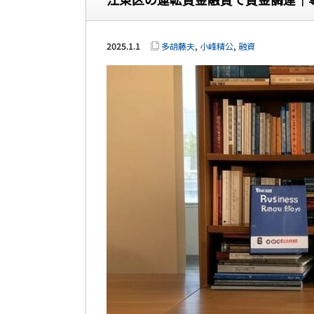
2025.1.1
多胡藤夫
,
小峰精公
,
融資