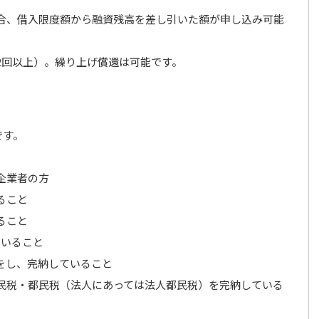
合、借入限度額から融資残高を差し引いた額が申し込み可能
2回以上）。繰り上げ償還は可能です。
です。
企業者の方
ること
ること
でいること
をし、完納していること
民税・都民税（法人にあっては法人都民税）を完納している