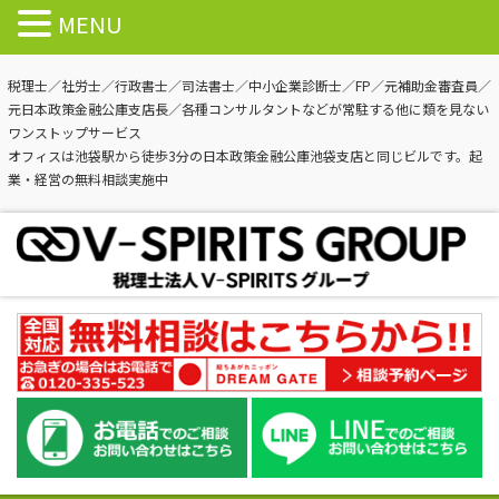
MENU
税理士／社労士／行政書士／司法書士／中小企業診断士／FP／元補助金審査員／
元日本政策金融公庫支店長／各種コンサルタントなどが常駐する他に類を見ない
ワンストップサービス
オフィスは池袋駅から徒歩3分の日本政策金融公庫池袋支店と同じビルです。起
業・経営の無料相談実施中