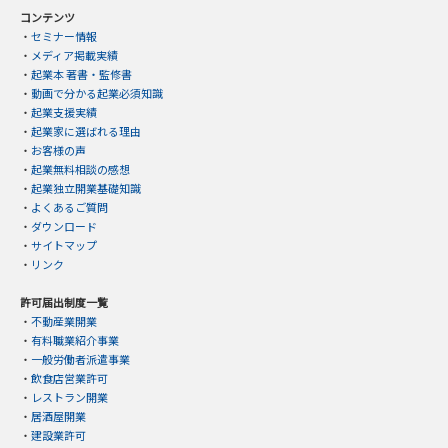
コンテンツ
・
セミナー情報
・
メディア掲載実績
・
起業本 著書・監修書
・
動画で分かる起業必須知識
・
起業支援実績
・
起業家に選ばれる理由
・
お客様の声
・
起業無料相談の感想
・
起業独立開業基礎知識
・
よくあるご質問
・
ダウンロード
・
サイトマップ
・
リンク
許可届出制度一覧
・
不動産業開業
・
有料職業紹介事業
・
一般労働者派遣事業
・
飲食店営業許可
・
レストラン開業
・
居酒屋開業
・
建設業許可