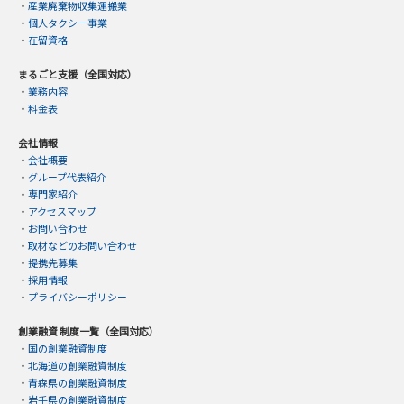
・
産業廃棄物収集運搬業
・
個人タクシー事業
・
在留資格
まるごと支援（全国対応）
・
業務内容
・
料金表
会社情報
・
会社概要
・
グループ代表紹介
・
専門家紹介
・
アクセスマップ
・
お問い合わせ
・
取材などのお問い合わせ
・
提携先募集
・
採用情報
・
プライバシーポリシー
創業融資 制度一覧（全国対応）
・
国の創業融資制度
・
北海道の創業融資制度
・
青森県の創業融資制度
・
岩手県の創業融資制度