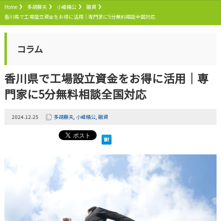
Home
多胡藤夫
小峰精公
融資
香川県で工場設立資金をお得に活用｜専門家に5分無料相談全国対応
コラム
香川県で工場設立資金をお得に活用｜専
門家に5分無料相談全国対応
2024.12.25
多胡藤夫
,
小峰精公
,
融資