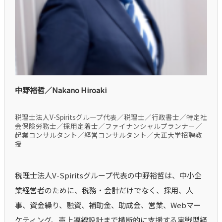
中野裕哲／Nakano Hiroaki
税理士法人V-Spiritsグループ代表／税理士／行政書士／特定社
会保険労務士／採用定着士／ファイナンシャルプランナー／
起業コンサルタント／経営コンサルタント／大正大学招聘教
授
税理士法人V-Spiritsグループ代表の中野裕哲は、中小企
業経営者のために、税務・会計だけでなく、採用、人
事、資金繰り、融資、補助金、助成金、営業、Webマー
ケティング、売上導線設計まで横断的に支援する実戦型経