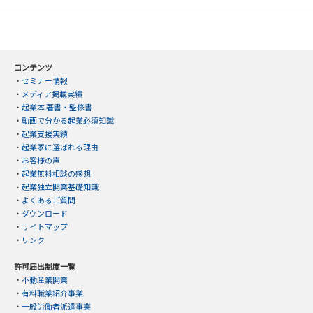
コンテンツ
・
セミナー情報
・
メディア掲載実績
・
起業本 著書・監修書
・
動画で分かる起業必須知識
・
起業支援実績
・
起業家に選ばれる理由
・
お客様の声
・
起業無料相談の感想
・
起業独立開業基礎知識
・
よくあるご質問
・
ダウンロード
・
サイトマップ
・
リンク
許可届出制度一覧
・
不動産業開業
・
有料職業紹介事業
・
一般労働者派遣事業