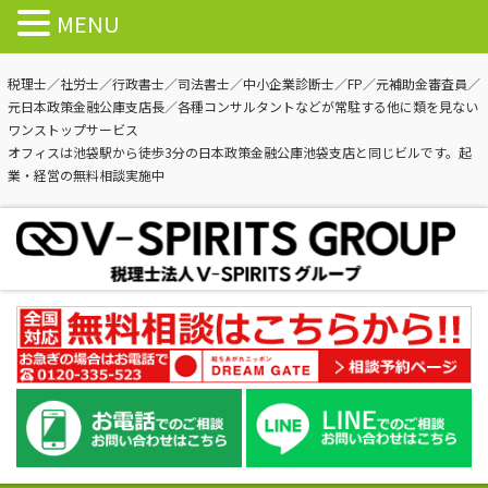
MENU
税理士／社労士／行政書士／司法書士／中小企業診断士／FP／元補助金審査員／
元日本政策金融公庫支店長／各種コンサルタントなどが常駐する他に類を見ない
ワンストップサービス
オフィスは池袋駅から徒歩3分の日本政策金融公庫池袋支店と同じビルです。起
業・経営の無料相談実施中