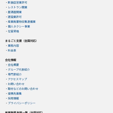
・
飲食店営業許可
・
レストラン開業
・
居酒屋開業
・
建設業許可
・
産業廃棄物収集運搬業
・
個人タクシー事業
・
在留資格
まるごと支援（全国対応）
・
業務内容
・
料金表
会社情報
・
会社概要
・
グループ代表紹介
・
専門家紹介
・
アクセスマップ
・
お問い合わせ
・
取材などのお問い合わせ
・
提携先募集
・
採用情報
・
プライバシーポリシー
創業融資 制度一覧（全国対応）