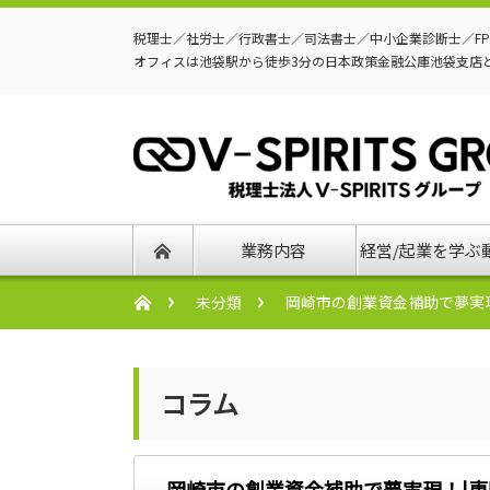
税理士／社労士／行政書士／司法書士／中小企業診断士／F
オフィスは池袋駅から徒歩3分の日本政策金融公庫池袋支店
業務内容
経営/起業を学ぶ
未分類
岡崎市の創業資金補助で夢実
コラム
岡崎市の創業資金補助で夢実現！|専