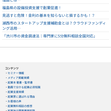
福島県の設備投資支援で創業促進！
見逃すと危険！金利の基本を知らないと損するかも！？
湖西市のスタートアップ支援補助金とは？クラウドファンディ
ング活用…
「渋川市の資金調達法｜専門家に5分無料相談全国対応」
コンテンツ
・
セミナー情報
・
メディア掲載実績
・
起業本 著書・監修書
・
動画で分かる起業必須知識
・
起業支援実績
・
起業家に選ばれる理由
・
お客様の声
・
起業無料相談の感想
・
起業独立開業基礎知識