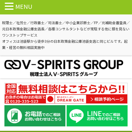
MENU
税理士／社労士／行政書士／司法書士／中小企業診断士／FP／元補助金審査員／
元日本政策金融公庫支店長／各種コンサルタントなどが常駐する他に類を見ない
ワンストップサービス
オフィスは池袋駅から徒歩3分の日本政策金融公庫池袋支店と同じビルです。起
業・経営の無料相談実施中