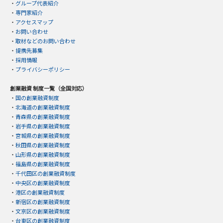
・
グループ代表紹介
・
専門家紹介
・
アクセスマップ
・
お問い合わせ
・
取材などのお問い合わせ
・
提携先募集
・
採用情報
・
プライバシーポリシー
創業融資 制度一覧（全国対応）
・
国の創業融資制度
・
北海道の創業融資制度
・
青森県の創業融資制度
・
岩手県の創業融資制度
・
宮城県の創業融資制度
・
秋田県の創業融資制度
・
山形県の創業融資制度
・
福島県の創業融資制度
・
千代田区の創業融資制度
・
中央区の創業融資制度
・
港区の創業融資制度
・
新宿区の創業融資制度
・
文京区の創業融資制度
・
台東区の創業融資制度