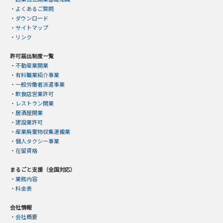
・
よくあるご質問
・
ダウンロード
・
サイトマップ
・
リンク
許可届出制度一覧
・
不動産業開業
・
有料職業紹介事業
・
一般労働者派遣事業
・
飲食店営業許可
・
レストラン開業
・
居酒屋開業
・
建設業許可
・
産業廃棄物収集運搬業
・
個人タクシー事業
・
在留資格
まるごと支援（全国対応）
・
業務内容
・
料金表
会社情報
・
会社概要