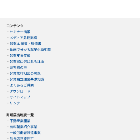
コンテンツ
・
セミナー情報
・
メディア掲載実績
・
起業本 著書・監修書
・
動画で分かる起業必須知識
・
起業支援実績
・
起業家に選ばれる理由
・
お客様の声
・
起業無料相談の感想
・
起業独立開業基礎知識
・
よくあるご質問
・
ダウンロード
・
サイトマップ
・
リンク
許可届出制度一覧
・
不動産業開業
・
有料職業紹介事業
・
一般労働者派遣事業
・
飲食店営業許可