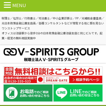
MENU
税理士／社労士／行政書士／司法書士／中小企業診断士／FP／元補助金審査員／
元日本政策金融公庫支店長／各種コンサルタントなどが常駐する他に類を見ない
ワンストップサービス
オフィスは池袋駅から徒歩3分の日本政策金融公庫池袋支店と同じビルです。起
業・経営の無料相談実施中