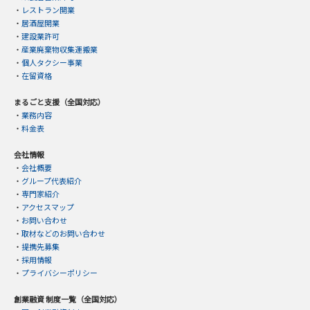
・
レストラン開業
・
居酒屋開業
・
建設業許可
・
産業廃棄物収集運搬業
・
個人タクシー事業
・
在留資格
まるごと支援（全国対応）
・
業務内容
・
料金表
会社情報
・
会社概要
・
グループ代表紹介
・
専門家紹介
・
アクセスマップ
・
お問い合わせ
・
取材などのお問い合わせ
・
提携先募集
・
採用情報
・
プライバシーポリシー
創業融資 制度一覧（全国対応）