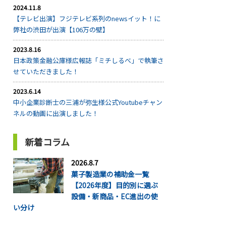
2024.11.8
【テレビ出演】フジテレビ系列のnewsイット！に
弊社の渋田が出演【106万の壁】
2023.8.16
日本政策金融公庫様広報誌「ミチしるべ」で執筆さ
せていただきました！
2023.6.14
中小企業診断士の三浦が弥生様公式Youtubeチャン
ネルの動画に出演しました！
新着コラム
2026.8.7
菓子製造業の補助金一覧
【2026年度】目的別に選ぶ
設備・新商品・EC進出の使
い分け
...