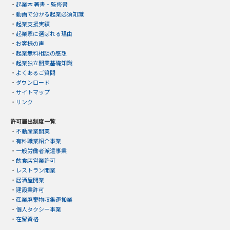
・
起業本 著書・監修書
・
動画で分かる起業必須知識
・
起業支援実績
・
起業家に選ばれる理由
・
お客様の声
・
起業無料相談の感想
・
起業独立開業基礎知識
・
よくあるご質問
・
ダウンロード
・
サイトマップ
・
リンク
許可届出制度一覧
・
不動産業開業
・
有料職業紹介事業
・
一般労働者派遣事業
・
飲食店営業許可
・
レストラン開業
・
居酒屋開業
・
建設業許可
・
産業廃棄物収集運搬業
・
個人タクシー事業
・
在留資格