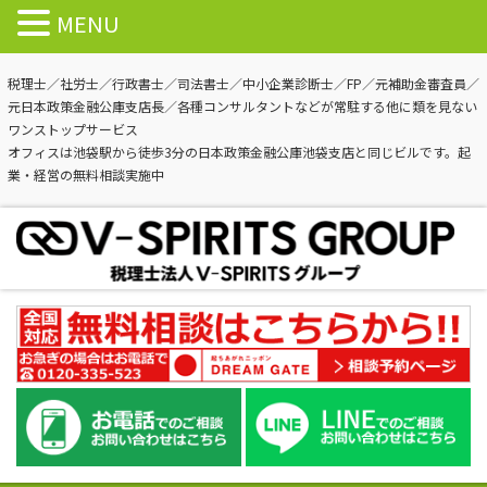
MENU
税理士／社労士／行政書士／司法書士／中小企業診断士／FP／元補助金審査員／
元日本政策金融公庫支店長／各種コンサルタントなどが常駐する他に類を見ない
ワンストップサービス
オフィスは池袋駅から徒歩3分の日本政策金融公庫池袋支店と同じビルです。起
業・経営の無料相談実施中