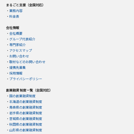
まるごと支援（全国対応）
・
業務内容
・
料金表
会社情報
・
会社概要
・
グループ代表紹介
・
専門家紹介
・
アクセスマップ
・
お問い合わせ
・
取材などのお問い合わせ
・
提携先募集
・
採用情報
・
プライバシーポリシー
創業融資 制度一覧（全国対応）
・
国の創業融資制度
・
北海道の創業融資制度
・
青森県の創業融資制度
・
岩手県の創業融資制度
・
宮城県の創業融資制度
・
秋田県の創業融資制度
・
山形県の創業融資制度