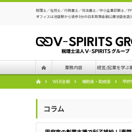
税理士／社労士／行政書士／司法書士／中小企業診断士／F
オフィスは池袋駅から徒歩3分の日本政策金融公庫池袋支店
業務内容
経営/起業を学ぶ
WEB全般
補助金・助成金
甲府
コラム
甲府市の創業支援で利子補給！|専門