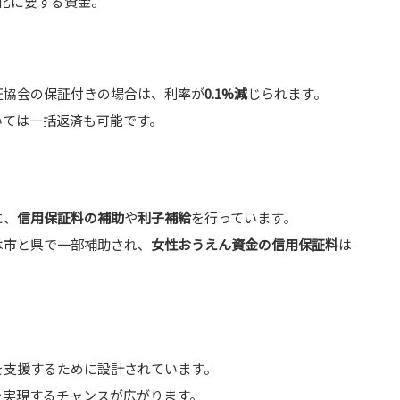
化に要する資金。
証協会の保証付きの場合は、利率が
0.1%減
じられます。
いては一括返済も可能です。
に、
信用保証料の補助
や
利子補給
を行っています。
は市と県で一部補助され、
女性おうえん資金の信用保証料
は
を支援するために設計されています。
を実現するチャンスが広がります。