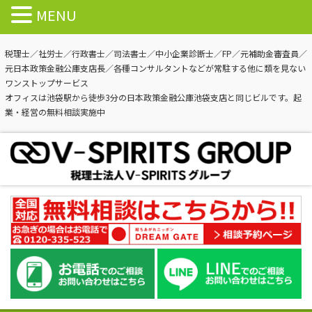
MENU
税理士／社労士／行政書士／司法書士／中小企業診断士／FP／元補助金審査員／
元日本政策金融公庫支店長／各種コンサルタントなどが常駐する他に類を見ない
ワンストップサービス
オフィスは池袋駅から徒歩3分の日本政策金融公庫池袋支店と同じビルです。起
業・経営の無料相談実施中