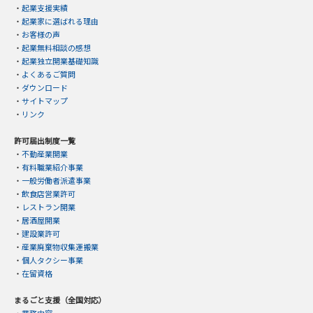
・
起業支援実績
・
起業家に選ばれる理由
・
お客様の声
・
起業無料相談の感想
・
起業独立開業基礎知識
・
よくあるご質問
・
ダウンロード
・
サイトマップ
・
リンク
許可届出制度一覧
・
不動産業開業
・
有料職業紹介事業
・
一般労働者派遣事業
・
飲食店営業許可
・
レストラン開業
・
居酒屋開業
・
建設業許可
・
産業廃棄物収集運搬業
・
個人タクシー事業
・
在留資格
まるごと支援（全国対応）
・
業務内容