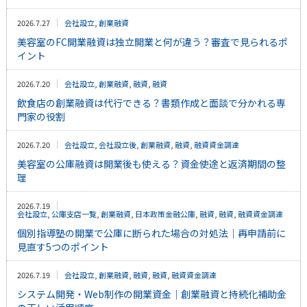
2026.7.27
会社設立
,
創業融資
美容室のFC開業融資は独立開業と何が違う？審査で見られるポ
イント
2026.7.20
会社設立
,
創業融資
,
融資
,
融資
飲食店の創業融資は代行できる？書類作成と面談で分かれる専
門家の役割
2026.7.20
会社設立
,
会社設立後
,
創業融資
,
融資
,
融資資金調達
美容室の公庫融資は開業後も使える？資金使途と返済期間の整
理
2026.7.19
会社設立
,
公庫支店一覧
,
創業融資
,
日本政策金融公庫
,
融資
,
融資
,
融資資金調達
個別指導塾の開業で公庫に断られた場合の対処法｜再申請前に
見直す5つのポイント
2026.7.19
会社設立
,
創業融資
,
融資
,
融資
,
融資資金調達
システム開発・Web制作の開業資金｜創業融資と持続化補助金