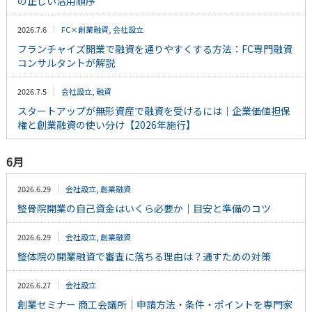
の正しい活用順序
2026.7.6
FC×創業融資
,
会社設立
フランチャイズ開業で融資を通りやすくする方法：FC専門融資
コンサルタントが解説
2026.7.5
会社設立
,
融資
スタートアップが無形資産で融資を受けるには｜企業価値担保
権と創業融資の使い分け【2026年施行】
6月
2026.6.29
会社設立
,
創業融資
整骨院開業の自己資金はいくら必要か｜目安と準備のコツ
2026.6.29
会社設立
,
創業融資
整体院の開業融資で審査に落ちる理由は？通すための対策
2026.6.27
会社設立
創業セミナー 商工会議所｜申請方法・条件・ポイントを専門家