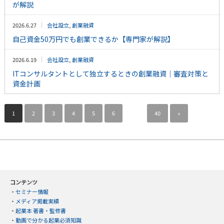
が解説
2026.6.27
会社設立
,
創業融資
自己資金50万円でも創業できるか【専門家が解説】
2026.6.19
会社設立
,
創業融資
ITコンサルタントとして独立するときの創業融資｜審査対策と
資金計画
1
2
3
4
5
6
…
40
»
コンテンツ
・
セミナー情報
・
メディア掲載実績
・
起業本 著書・監修書
・
動画で分かる起業必須知識