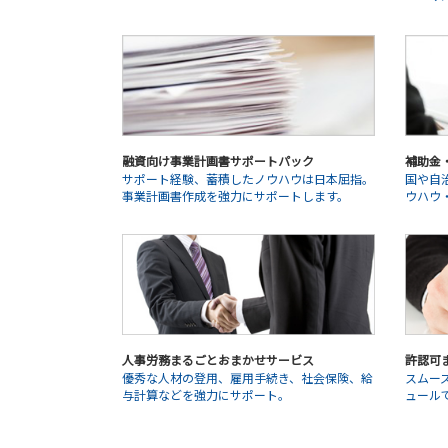
融資向け事業計画書サポートパック
補助金
サポート経験、蓄積したノウハウは日本屈指。
国や自
事業計画書作成を強力にサポートします。
ウハウ
人事労務まるごとおまかせサービス
許認可
優秀な人材の登用、雇用手続き、社会保険、給
スムー
与計算などを強力にサポート。
ュール