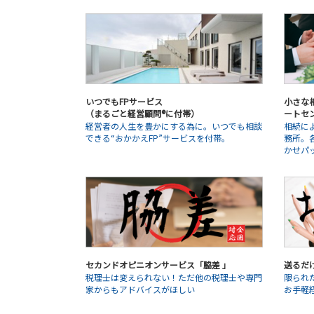
いつでもFPサービス
小さな相
（まるごと経営顧問®に付帯）
ートセ
経営者の人生を豊かにする為に。いつでも相談
相続に
できる“おかかえFP”サービスを付帯。
務所。
かせパ
セカンドオピニオンサービス「脇差 」
送るだ
税理士は変えられない！ただ他の税理士や専門
限られ
家からもアドバイスがほしい
お手軽