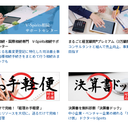
続・国際相続専門 V-Spirits相続サポ
まるごと経営顧問®プレミアム（3万顧
ンター
コンサルタントと組んで売上向上、事
よる名義変更登記に特化した司法書士事
目指す
各種相続手続きをまとめて行う相続おま
ックも
けで完結！「経理お手軽便 」
決算書を無料診断「決算書ドック」
たリソースを大切に。送るだけで完結！
中小企業・ベンチャー企業の頼れる「
経理
け医」 ドクターV-Spirits