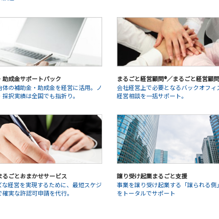
・助成金サポートパック
まるごと経営顧問®／まるごと経営顧問®L
治体の補助金・助成金を経営に活用。ノ
会社経営上で必要となるバックオフィ
・採択実績は全国でも指折り。
経営相談を一括サポート。
まるごとおまかせサービス
譲り受け起業まるごと支援
ズな経営を実現するために、最短スケジ
事業を譲り受け起業する「譲られる側
で確実な許認可申請を代行。
をトータルでサポート