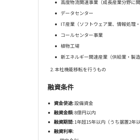
高度物流関連事業（成長産業分野に
データセンター
IT産業（ソフトウェア業、情報処理
コールセンター事業
植物工場
新エネルギー関連産業（供給業・製
本社機能移転を行うもの
融資条件
資金使途:
設備資金
融資金額:
8億円以内
融資期間:
1年超15年以内（うち据置2年
融資利率: