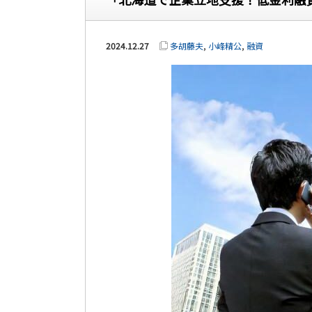
2024.12.27
多胡藤夫
,
小峰精公
,
融資