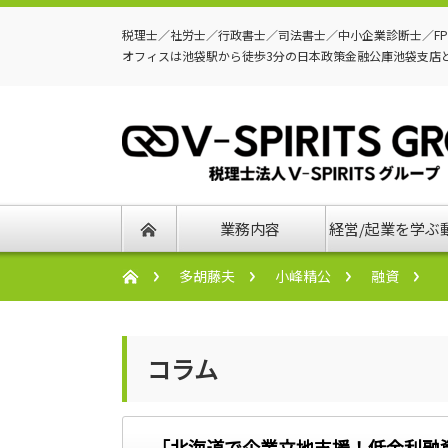
税理士／社労士／行政書士／司法書士／中小企業診断士／F
オフィスは池袋駅から徒歩3分の日本政策金融公庫池袋支店
業務内容
経営/起業を学ぶ
多胡藤夫
小峰精公
融資
コラム
「北海道で企業立地支援！低金利融