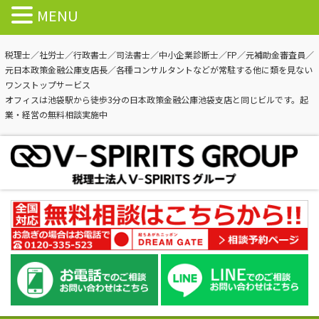
MENU
税理士／社労士／行政書士／司法書士／中小企業診断士／FP／元補助金審査員／
元日本政策金融公庫支店長／各種コンサルタントなどが常駐する他に類を見ない
ワンストップサービス
オフィスは池袋駅から徒歩3分の日本政策金融公庫池袋支店と同じビルです。起
業・経営の無料相談実施中