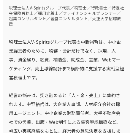
税理士法人V-Spiritsグループ代表／税理士／行政書士／特定社
会保険労務士／採用定着士／ファイナンシャルプランナー／
起業コンサルタント／経営コンサルタント／大正大学招聘教
授
税理士法人V-Spiritsグループ代表の中野裕哲は、中小企
業経営者のために、税務・会計だけでなく、採用、人
事、資金繰り、融資、補助金、助成金、営業、Webマー
ケティング、売上導線設計まで横断的に支援する実戦型経
営税理士です。
経営の悩みは、突き詰めると「人・金・売上」に集約さ
れます。中野裕哲は、大企業人事部、人材紹介会社の採
用エージェント、中小企業の財務責任者、大手不動産会
社での営業、出版・Web制作による集客導線構築など、
幅広い実務経験をもとに、経営者の意思決定を支援しま