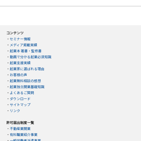
コンテンツ
・
セミナー情報
・
メディア掲載実績
・
起業本 著書・監修書
・
動画で分かる起業必須知識
・
起業支援実績
・
起業家に選ばれる理由
・
お客様の声
・
起業無料相談の感想
・
起業独立開業基礎知識
・
よくあるご質問
・
ダウンロード
・
サイトマップ
・
リンク
許可届出制度一覧
・
不動産業開業
・
有料職業紹介事業
・
一般労働者派遣事業