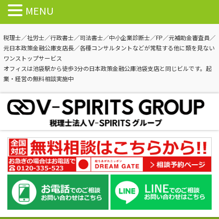
MENU
税理士／社労士／行政書士／司法書士／中小企業診断士／FP／元補助金審査員／
元日本政策金融公庫支店長／各種コンサルタントなどが常駐する他に類を見ない
ワンストップサービス
オフィスは池袋駅から徒歩3分の日本政策金融公庫池袋支店と同じビルです。起
業・経営の無料相談実施中