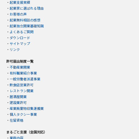
・
起業支援実績
・
起業家に選ばれる理由
・
お客様の声
・
起業無料相談の感想
・
起業独立開業基礎知識
・
よくあるご質問
・
ダウンロード
・
サイトマップ
・
リンク
許可届出制度一覧
・
不動産業開業
・
有料職業紹介事業
・
一般労働者派遣事業
・
飲食店営業許可
・
レストラン開業
・
居酒屋開業
・
建設業許可
・
産業廃棄物収集運搬業
・
個人タクシー事業
・
在留資格
まるごと支援（全国対応）
・
業務内容