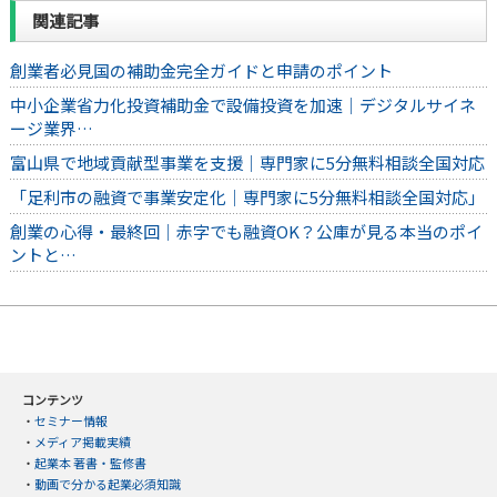
関連記事
創業者必見国の補助金完全ガイドと申請のポイント
中小企業省力化投資補助金で設備投資を加速｜デジタルサイネ
ージ業界…
富山県で地域貢献型事業を支援｜専門家に5分無料相談全国対応
「足利市の融資で事業安定化｜専門家に5分無料相談全国対応」
創業の心得・最終回｜赤字でも融資OK？公庫が見る本当のポイ
ントと…
コンテンツ
・
セミナー情報
・
メディア掲載実績
・
起業本 著書・監修書
・
動画で分かる起業必須知識