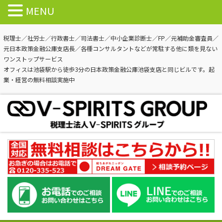
MENU
税理士／社労士／行政書士／司法書士／中小企業診断士／FP／元補助金審査員／
元日本政策金融公庫支店長／各種コンサルタントなどが常駐する他に類を見ない
ワンストップサービス
オフィスは池袋駅から徒歩3分の日本政策金融公庫池袋支店と同じビルです。起
業・経営の無料相談実施中