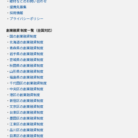
・
取材などのお問い合わせ
・
提携先募集
・
採用情報
・
プライバシーポリシー
創業融資 制度一覧（全国対応）
・
国の創業融資制度
・
北海道の創業融資制度
・
青森県の創業融資制度
・
岩手県の創業融資制度
・
宮城県の創業融資制度
・
秋田県の創業融資制度
・
山形県の創業融資制度
・
福島県の創業融資制度
・
千代田区の創業融資制度
・
中央区の創業融資制度
・
港区の創業融資制度
・
新宿区の創業融資制度
・
文京区の創業融資制度
・
台東区の創業融資制度
・
墨田区の創業融資制度
・
江東区の創業融資制度
・
品川区の創業融資制度
・
目黒区の創業融資制度