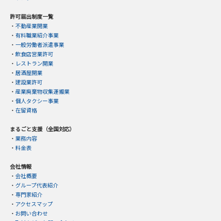
許可届出制度一覧
・
不動産業開業
・
有料職業紹介事業
・
一般労働者派遣事業
・
飲食店営業許可
・
レストラン開業
・
居酒屋開業
・
建設業許可
・
産業廃棄物収集運搬業
・
個人タクシー事業
・
在留資格
まるごと支援（全国対応）
・
業務内容
・
料金表
会社情報
・
会社概要
・
グループ代表紹介
・
専門家紹介
・
アクセスマップ
・
お問い合わせ