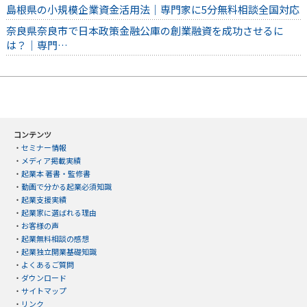
島根県の小規模企業資金活用法｜専門家に5分無料相談全国対応
奈良県奈良市で日本政策金融公庫の創業融資を成功させるに
は？｜専門…
コンテンツ
・
セミナー情報
・
メディア掲載実績
・
起業本 著書・監修書
・
動画で分かる起業必須知識
・
起業支援実績
・
起業家に選ばれる理由
・
お客様の声
・
起業無料相談の感想
・
起業独立開業基礎知識
・
よくあるご質問
・
ダウンロード
・
サイトマップ
・
リンク