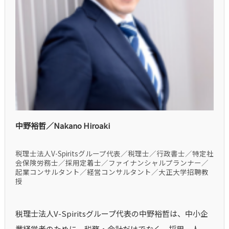
中野裕哲／Nakano Hiroaki
税理士法人V-Spiritsグループ代表／税理士／行政書士／特定社
会保険労務士／採用定着士／ファイナンシャルプランナー／
起業コンサルタント／経営コンサルタント／大正大学招聘教
授
税理士法人V-Spiritsグループ代表の中野裕哲は、中小企
業経営者のために、税務・会計だけでなく、採用、人