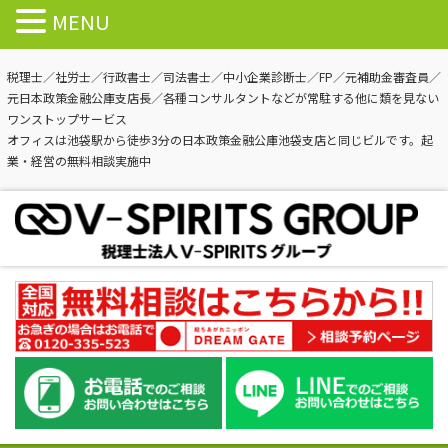
MENU
税理士／社労士／行政書士／司法書士／中小企業診断士／FP／元補助金審査員／
元日本政策金融公庫支店長／各種コンサルタントなどが常駐する他に類を見ない
ワンストップサービス
オフィスは池袋駅から徒歩3分の日本政策金融公庫池袋支店と同じビルです。起
業・経営の無料相談実施中