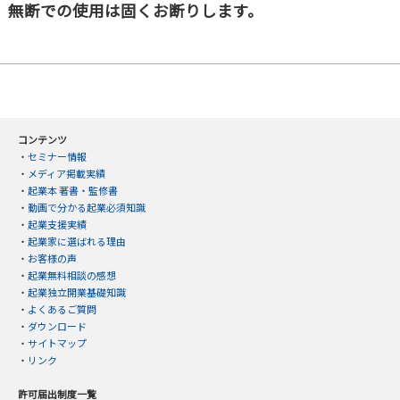
無断での使用は固くお断りします。
コンテンツ
・
セミナー情報
・
メディア掲載実績
・
起業本 著書・監修書
・
動画で分かる起業必須知識
・
起業支援実績
・
起業家に選ばれる理由
・
お客様の声
・
起業無料相談の感想
・
起業独立開業基礎知識
・
よくあるご質問
・
ダウンロード
・
サイトマップ
・
リンク
許可届出制度一覧