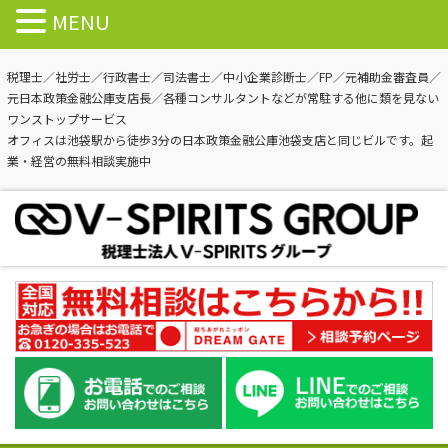
MENU
税理士／社労士／行政書士／司法書士／中小企業診断士／FP／元補助金審査員／
元日本政策金融公庫支店長／各種コンサルタントなどが常駐する他に類を見ない
ワンストップサービス
オフィスは池袋駅から徒歩3分の日本政策金融公庫池袋支店と同じビルです。起
業・経営の無料相談実施中