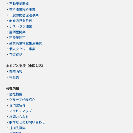
・
不動産業開業
・
有料職業紹介事業
・
一般労働者派遣事業
・
飲食店営業許可
・
レストラン開業
・
居酒屋開業
・
建設業許可
・
産業廃棄物収集運搬業
・
個人タクシー事業
・
在留資格
まるごと支援（全国対応）
・
業務内容
・
料金表
会社情報
・
会社概要
・
グループ代表紹介
・
専門家紹介
・
アクセスマップ
・
お問い合わせ
・
取材などのお問い合わせ
・
提携先募集