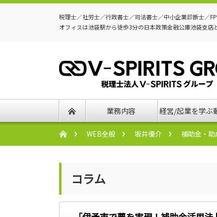
税理士／社労士／行政書士／司法書士／中小企業診断士／F
オフィスは池袋駅から徒歩3分の日本政策金融公庫池袋支店
業務内容
経営/起業を学ぶ
WEB全般
坂井優介
補助金・助
コラム
「伊予市で夢を実現！補助金活用法 