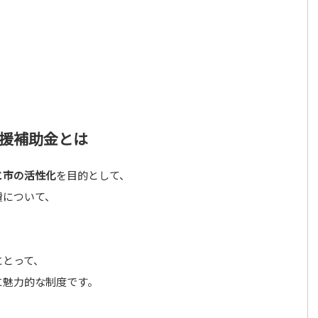
援補助金とは
と市の活性化
を目的として、
費について、
にとって、
に魅力的な制度です。