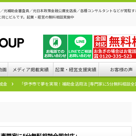
P／元補助金審査員／元日本政策金融公庫支店長／各種コンサルタントなどが常駐す
と同じビルです。起業・経営の無料相談実施中
動画
メディア掲載実績
起業・経営支援実績
お客様の声
成金
「伊予市で夢を実現！補助金活用法 |専門家に5分無料相談全
|専門家に5分無料相談全国対応」