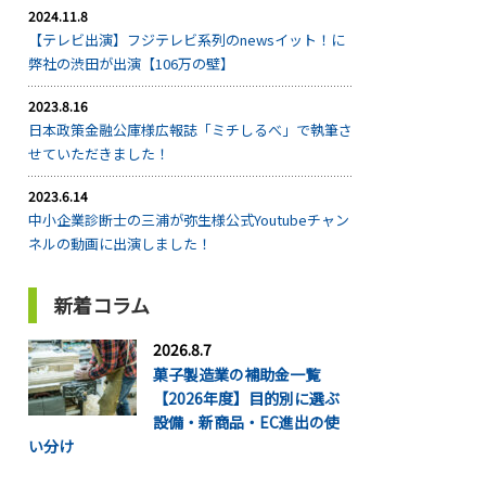
2024.11.8
【テレビ出演】フジテレビ系列のnewsイット！に
弊社の渋田が出演【106万の壁】
2023.8.16
日本政策金融公庫様広報誌「ミチしるべ」で執筆さ
せていただきました！
2023.6.14
中小企業診断士の三浦が弥生様公式Youtubeチャン
ネルの動画に出演しました！
新着コラム
2026.8.7
菓子製造業の補助金一覧
【2026年度】目的別に選ぶ
設備・新商品・EC進出の使
い分け
...