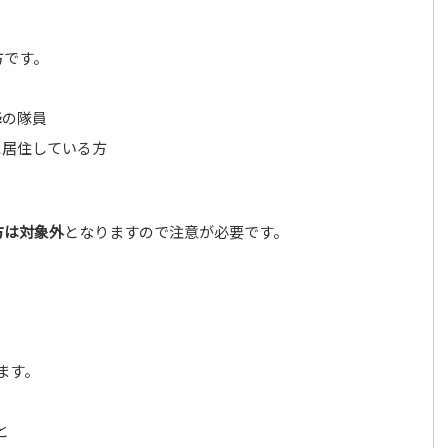
方です。
降
の隊員
に居住している方
方は対象外
となりますので注意が必要です。
ます。
と