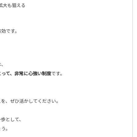
拡大も狙える
有効です。
は、
とって、非常に心強い制度
です。
スを、ぜひ活かしてください。
一歩として、
ょう。