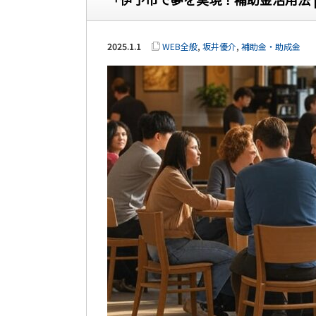
2025.1.1
WEB全般
,
坂井優介
,
補助金・助成金