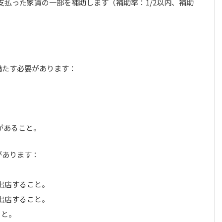
払った家賃の一部を補助します（補助率：1/2以内、補助
満たす必要があります：
。
があること。
があります：
出店すること。
出店すること。
こと。