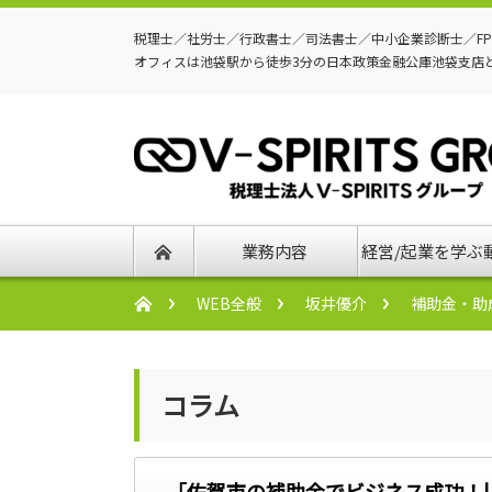
税理士／社労士／行政書士／司法書士／中小企業診断士／F
オフィスは池袋駅から徒歩3分の日本政策金融公庫池袋支店
業務内容
経営/起業を学ぶ
WEB全般
坂井優介
補助金・助
コラム
「佐賀市の補助金でビジネス成功！|