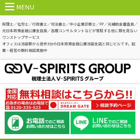
MENU
税理士／社労士／行政書士／司法書士／中小企業診断士／FP／元補助金審査員／
元日本政策金融公庫支店長／各種コンサルタントなどが常駐する他に類を見ない
ワンストップサービス
オフィスは池袋駅から徒歩3分の日本政策金融公庫池袋支店と同じビルです。起
業・経営の無料相談実施中