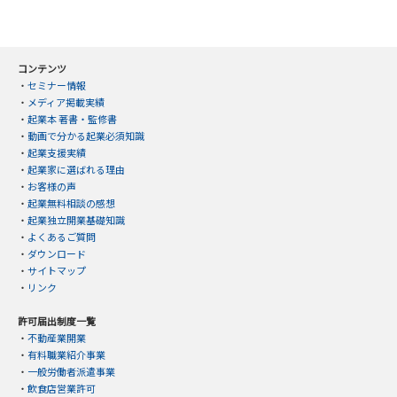
コンテンツ
・
セミナー情報
・
メディア掲載実績
・
起業本 著書・監修書
・
動画で分かる起業必須知識
・
起業支援実績
・
起業家に選ばれる理由
・
お客様の声
・
起業無料相談の感想
・
起業独立開業基礎知識
・
よくあるご質問
・
ダウンロード
・
サイトマップ
・
リンク
許可届出制度一覧
・
不動産業開業
・
有料職業紹介事業
・
一般労働者派遣事業
・
飲食店営業許可