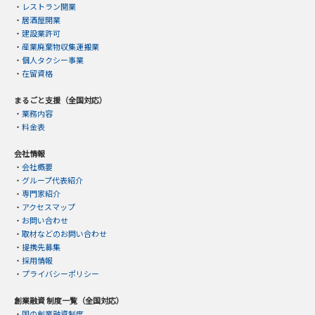
・
レストラン開業
・
居酒屋開業
・
建設業許可
・
産業廃棄物収集運搬業
・
個人タクシー事業
・
在留資格
まるごと支援（全国対応）
・
業務内容
・
料金表
会社情報
・
会社概要
・
グループ代表紹介
・
専門家紹介
・
アクセスマップ
・
お問い合わせ
・
取材などのお問い合わせ
・
提携先募集
・
採用情報
・
プライバシーポリシー
創業融資 制度一覧（全国対応）
・
国の創業融資制度