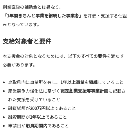
創業直後の補助金とは異なり、
「1年間きちんと事業を継続した事業者」
を評価・支援する仕組
みとなっています。
支給対象者と要件
本支援金の対象となるためには、以下の
すべての要件
を満たす
必要があります。
鳥取県内に事業所を有し、
1年以上事業を継続
していること
産業競争力強化法に基づく
認定創業支援等事業計画
に記載さ
れた支援を受けていること
融資総額が
200万円以上
であること
融資期間が
1年以上
であること
申請日が
融資期間内
であること