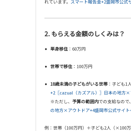
れています。
スマート報告金
+2
盛岡市公式
2. もらえる金額のしくみは？
単身移住
：60万円
世帯で移住
：100万円
18歳未満の子どもがいる世帯
：子ども1
+2
〖cazual（カズアル）〗日本の地方
※ただし、
予算の範囲内
での支給なので
の地方×アウトドア
+4
盛岡市公式サイト
例：世帯（100万円）＋子ども2人（×100