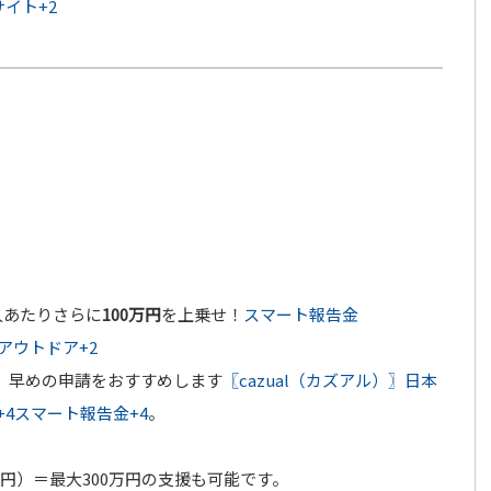
サイト
+2
人あたりさらに
100万円
を上乗せ！
スマート報告金
×アウトドア
+2
、早めの申請をおすすめします
〖cazual（カズアル）〗日本
+4
スマート報告金
+4
。
万円）＝最大300万円の支援も可能です。