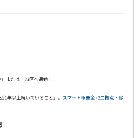
住」または「23区へ通勤」。
が直近1年以上続いていること」。
スマート報告金
+2
二拠点・移
思