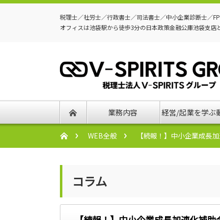
税理士／社労士／行政書士／司法書士／中小企業診断士／F
オフィスは池袋駅から徒歩3分の日本政策金融公庫池袋支店
業務内容
経営/起業を学ぶ
WEB全般
【続報！】中小企業成長加
コラム
【続報！】中小企業成長加速化補助