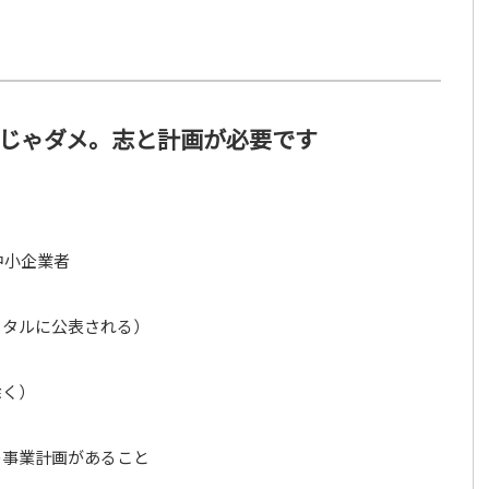
じゃダメ。志と計画が必要です
：
中小企業者
ータルに公表される）
除く）
の事業計画があること