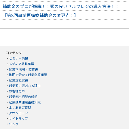
補助金のプロが解説！！頭の良いセルフレジの導入方法！！
【第8回事業再構築補助金の変更点！】
コンテンツ
・
セミナー情報
・
メディア掲載実績
・
起業本 著書・監修書
・
動画で分かる起業必須知識
・
起業支援実績
・
起業家に選ばれる理由
・
お客様の声
・
起業無料相談の感想
・
起業独立開業基礎知識
・
よくあるご質問
・
ダウンロード
・
サイトマップ
・
リンク