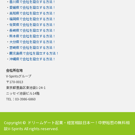
・
香川県で会社を設立する方法！
・
愛媛県で会社を設立する方法！
・
高知県で会社を設立する方法！
・
福岡県で会社を設立する方法！
・
佐賀県で会社を設立する方法！
・
長崎県で会社を設立する方法！
・
熊本県で会社を設立する方法！
・
大分県で会社を設立する方法！
・
宮崎県で会社を設立する方法！
・
鹿児島県で会社を設立する方法！
・
沖縄県で会社を設立する方法！
会社所在地
V-Spiritsグループ
〒170-0013
東京都豊島区東池袋1-24-1
ニッセイ池袋ビル14階
TEL：03-3986-6860
Copyright ©
ドリームゲート起業・経営相談日本一！中野裕哲の無料相
談V-Spirits
All rights reserved.