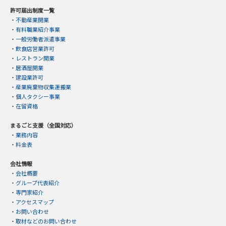
許可届出制度一覧
・
不動産業開業
・
有料職業紹介事業
・
一般労働者派遣事業
・
飲食店営業許可
・
レストラン開業
・
居酒屋開業
・
建設業許可
・
産業廃棄物収集運搬業
・
個人タクシー事業
・
在留資格
まるごと支援（全国対応）
・
業務内容
・
料金表
会社情報
・
会社概要
・
グループ代表紹介
・
専門家紹介
・
アクセスマップ
・
お問い合わせ
・
取材などのお問い合わせ