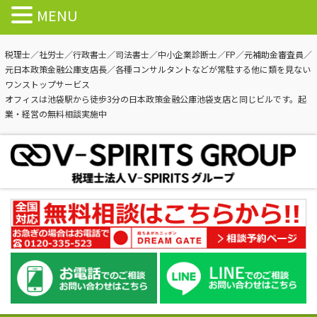
MENU
税理士／社労士／行政書士／司法書士／中小企業診断士／FP／元補助金審査員／
元日本政策金融公庫支店長／各種コンサルタントなどが常駐する他に類を見ない
ワンストップサービス
オフィスは池袋駅から徒歩3分の日本政策金融公庫池袋支店と同じビルです。起
業・経営の無料相談実施中