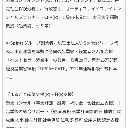
定社会保険労務士、行政書士、サーティファイドファイナン
シャルプランナー・CFP(R)、1 級FP技能士。大正大学招聘
教授（起業論、ゼミ等）
V-Spiritsグループ創業者。税理士法人V-Spiritsグループ代
表。東京池袋を本拠に全国の起業家・経営者さんを応援！
「ベストセラー起業本」の著者。著書20冊、累計25万部超。
経済産業省後援「DREAMGATE」で12年連続相談件数日本
一。
【まるごと起業支援(R)・経営支援】
起業コンサル（事業計画＋融資＋補助金＋会社設立支援）＋
起業後の総合サポート（経理 税務 事業計画書 融資 補助金 助
成金 人事 給与計算 社会保険 法務 許認可 公庫連携 認定支援