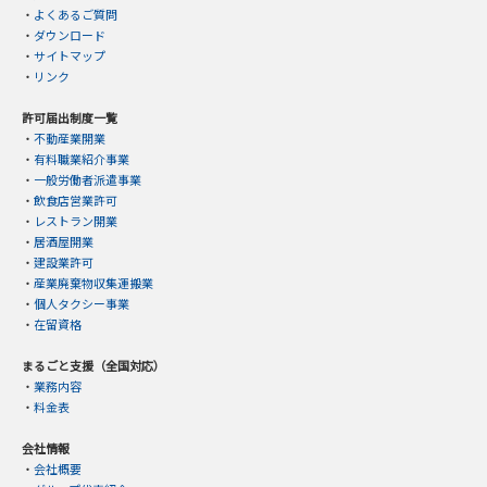
・
よくあるご質問
・
ダウンロード
・
サイトマップ
・
リンク
許可届出制度一覧
・
不動産業開業
・
有料職業紹介事業
・
一般労働者派遣事業
・
飲食店営業許可
・
レストラン開業
・
居酒屋開業
・
建設業許可
・
産業廃棄物収集運搬業
・
個人タクシー事業
・
在留資格
まるごと支援（全国対応）
・
業務内容
・
料金表
会社情報
・
会社概要