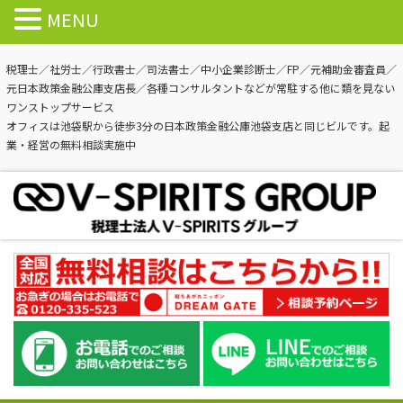
MENU
税理士／社労士／行政書士／司法書士／中小企業診断士／FP／元補助金審査員／
元日本政策金融公庫支店長／各種コンサルタントなどが常駐する他に類を見ない
ワンストップサービス
オフィスは池袋駅から徒歩3分の日本政策金融公庫池袋支店と同じビルです。起
業・経営の無料相談実施中