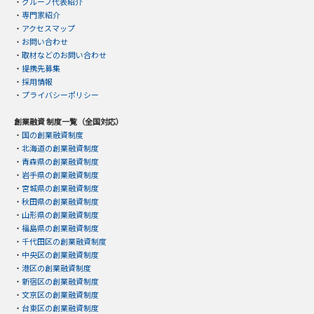
・
グループ代表紹介
・
専門家紹介
・
アクセスマップ
・
お問い合わせ
・
取材などのお問い合わせ
・
提携先募集
・
採用情報
・
プライバシーポリシー
創業融資 制度一覧（全国対応）
・
国の創業融資制度
・
北海道の創業融資制度
・
青森県の創業融資制度
・
岩手県の創業融資制度
・
宮城県の創業融資制度
・
秋田県の創業融資制度
・
山形県の創業融資制度
・
福島県の創業融資制度
・
千代田区の創業融資制度
・
中央区の創業融資制度
・
港区の創業融資制度
・
新宿区の創業融資制度
・
文京区の創業融資制度
・
台東区の創業融資制度