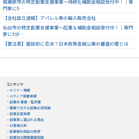
相模原市の特定創業支援事業～持続化補助金相談受付中！｜専
門家に5…
【会社設立速報】アパレル等の輸入販売会社
仙台市の特定創業支援事業～起業＆補助金相談受付中！｜専門
家に5分…
【要注意】面談前に否決？日本政策金融公庫の審査の壁とは
コンテンツ
・
セミナー情報
・
メディア掲載実績
・
起業本 著書・監修書
・
動画で分かる起業必須知識
・
起業支援実績
・
起業家に選ばれる理由
・
お客様の声
・
起業無料相談の感想
・
起業独立開業基礎知識