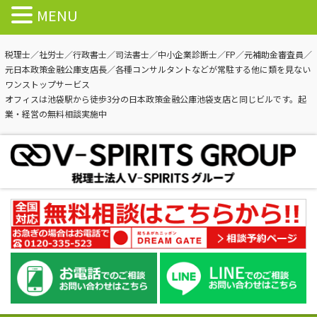
MENU
税理士／社労士／行政書士／司法書士／中小企業診断士／FP／元補助金審査員／
元日本政策金融公庫支店長／各種コンサルタントなどが常駐する他に類を見ない
ワンストップサービス
オフィスは池袋駅から徒歩3分の日本政策金融公庫池袋支店と同じビルです。起
業・経営の無料相談実施中