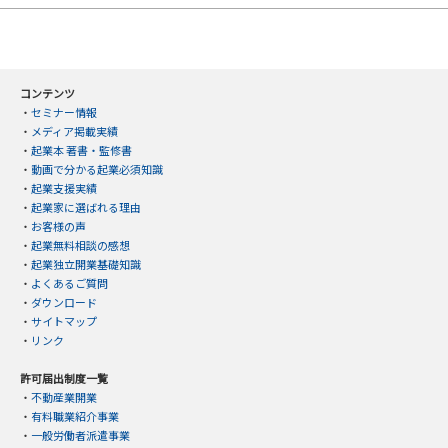
コンテンツ
・
セミナー情報
・
メディア掲載実績
・
起業本 著書・監修書
・
動画で分かる起業必須知識
・
起業支援実績
・
起業家に選ばれる理由
・
お客様の声
・
起業無料相談の感想
・
起業独立開業基礎知識
・
よくあるご質問
・
ダウンロード
・
サイトマップ
・
リンク
許可届出制度一覧
・
不動産業開業
・
有料職業紹介事業
・
一般労働者派遣事業