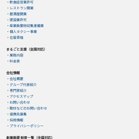
・
飲食店営業許可
・
レストラン開業
・
居酒屋開業
・
建設業許可
・
産業廃棄物収集運搬業
・
個人タクシー事業
・
在留資格
まるごと支援（全国対応）
・
業務内容
・
料金表
会社情報
・
会社概要
・
グループ代表紹介
・
専門家紹介
・
アクセスマップ
・
お問い合わせ
・
取材などのお問い合わせ
・
提携先募集
・
採用情報
・
プライバシーポリシー
創業融資 制度一覧（全国対応）