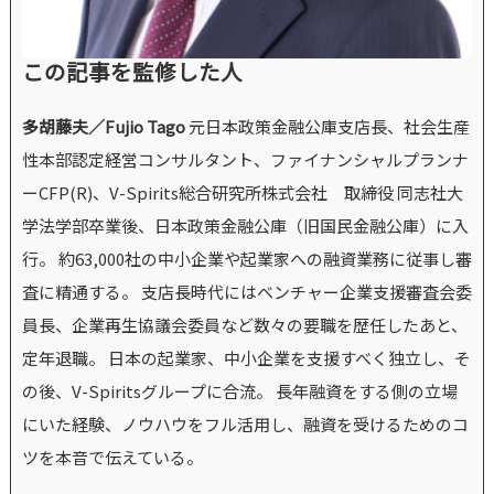
この記事を監修した人
多胡藤夫／Fujio Tago
元日本政策金融公庫支店長、社会生産
性本部認定経営コンサルタント、ファイナンシャルプランナ
ーCFP(R)、V-Spirits総合研究所株式会社 取締役 同志社大
学法学部卒業後、日本政策金融公庫（旧国民金融公庫）に入
行。 約63,000社の中小企業や起業家への融資業務に従事し審
査に精通する。 支店長時代にはベンチャー企業支援審査会委
員長、企業再生協議会委員など数々の要職を歴任したあと、
定年退職。 日本の起業家、中小企業を支援すべく独立し、そ
の後、V-Spiritsグループに合流。 長年融資をする側の立場
にいた経験、ノウハウをフル活用し、融資を受けるためのコ
ツを本音で伝えている。