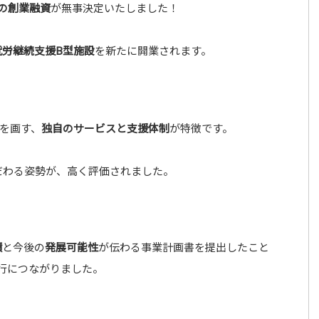
円の創業融資
が無事決定いたしました！
就労継続支援B型施設
を新たに開業されます。
を画す、
独自のサービスと支援体制
が特徴です。
だわる姿勢が、高く評価されました。
績
と今後の
発展可能性
が伝わる事業計画書を提出したこと
実行につながりました。