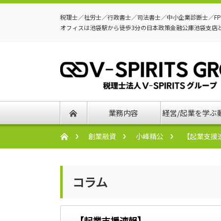
税理士／社労士／行政書士／司法書士／中小企業診断士／F
オフィスは池袋駅から徒歩3分の日本政策金融公庫池袋支店
業務内容
経営/起業を学ぶ
創業融資
小峰精公
【起業支援
コラム
【起業支援速報】