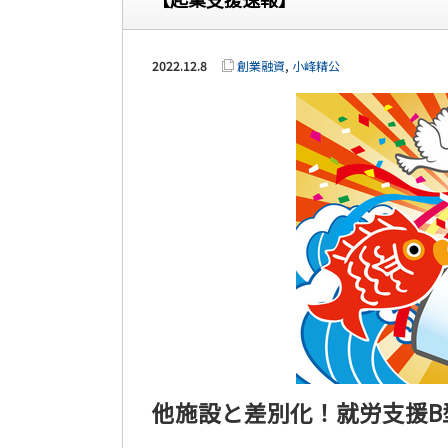
2022.12.8
創業融資
,
小峰精公
他施設と差別化！就労支援B型