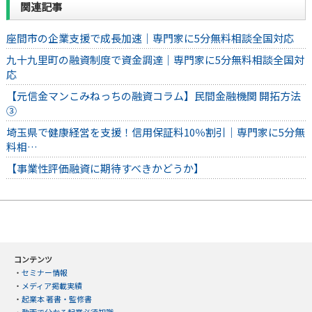
関連記事
座間市の企業支援で成長加速｜専門家に5分無料相談全国対応
九十九里町の融資制度で資金調達｜専門家に5分無料相談全国対
応
【元信金マンこみねっちの融資コラム】民間金融機関 開拓方法
③
埼玉県で健康経営を支援！信用保証料10％割引｜専門家に5分無
料相…
【事業性評価融資に期待すべきかどうか】
コンテンツ
・
セミナー情報
・
メディア掲載実績
・
起業本 著書・監修書