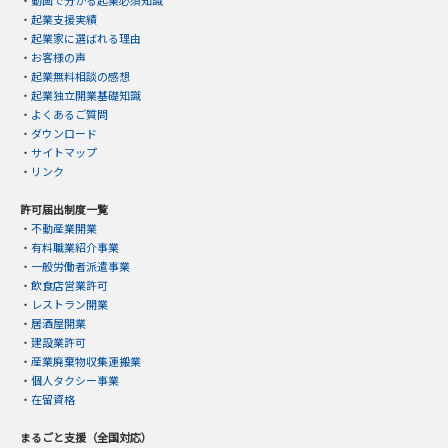
・
動画で分かる起業必須知識
・
起業支援実績
・
起業家に選ばれる理由
・
お客様の声
・
起業無料相談の感想
・
起業独立開業基礎知識
・
よくあるご質問
・
ダウンロード
・
サイトマップ
・
リンク
許可届出制度一覧
・
不動産業開業
・
有料職業紹介事業
・
一般労働者派遣事業
・
飲食店営業許可
・
レストラン開業
・
居酒屋開業
・
建設業許可
・
産業廃棄物収集運搬業
・
個人タクシー事業
・
在留資格
まるごと支援（全国対応）