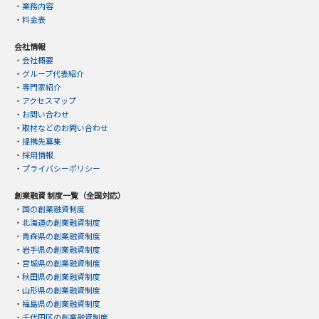
・
業務内容
・
料金表
会社情報
・
会社概要
・
グループ代表紹介
・
専門家紹介
・
アクセスマップ
・
お問い合わせ
・
取材などのお問い合わせ
・
提携先募集
・
採用情報
・
プライバシーポリシー
創業融資 制度一覧（全国対応）
・
国の創業融資制度
・
北海道の創業融資制度
・
青森県の創業融資制度
・
岩手県の創業融資制度
・
宮城県の創業融資制度
・
秋田県の創業融資制度
・
山形県の創業融資制度
・
福島県の創業融資制度
・
千代田区の創業融資制度