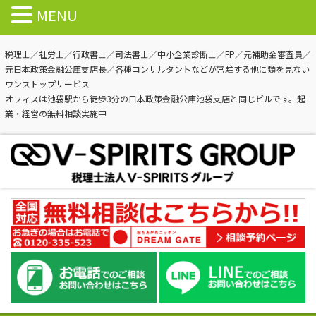
MENU
税理士／社労士／行政書士／司法書士／中小企業診断士／FP／元補助金審査員／
元日本政策金融公庫支店長／各種コンサルタントなどが常駐する他に類を見ない
ワンストップサービス
オフィスは池袋駅から徒歩3分の日本政策金融公庫池袋支店と同じビルです。起
業・経営の無料相談実施中