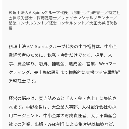
税理士法人V-Spiritsグループ代表／税理士／行政書士／特定社
会保険労務士／採用定着士／ファイナンシャルプランナー／
起業コンサルタント／経営コンサルタント／大正大学招聘教
授
税理士法人V-Spiritsグループ代表の中野裕哲は、中小企
業経営者のために、税務・会計だけでなく、採用、人
事、資金繰り、融資、補助金、助成金、営業、Webマー
ケティング、売上導線設計まで横断的に支援する実戦型経
営税理士です。
経営の悩みは、突き詰めると「人・金・売上」に集約さ
れます。中野裕哲は、大企業人事部、人材紹介会社の採
用エージェント、中小企業の財務責任者、大手不動産会
社での営業、出版・Web制作による集客導線構築など、