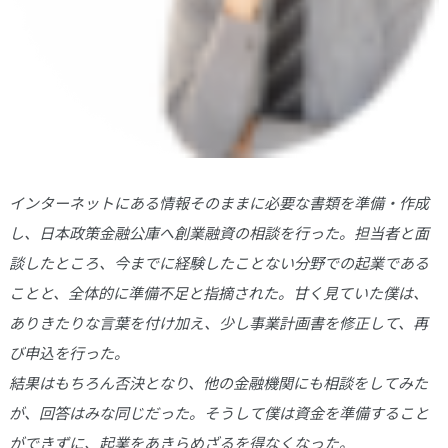
インターネットにある情報そのままに必要な書類を準備・作成
し、日本政策金融公庫へ創業融資の相談を行った。担当者と面
談したところ、今までに経験したことない分野での起業である
ことと、全体的に準備不足と指摘された。甘く見ていた僕は、
ありきたりな言葉を付け加え、少し事業計画書を修正して、再
び申込を行った。
結果はもちろん否決となり、他の金融機関にも相談をしてみた
が、回答はみな同じだった。そうして僕は資金を準備すること
ができずに、起業をあきらめざるを得なくなった。