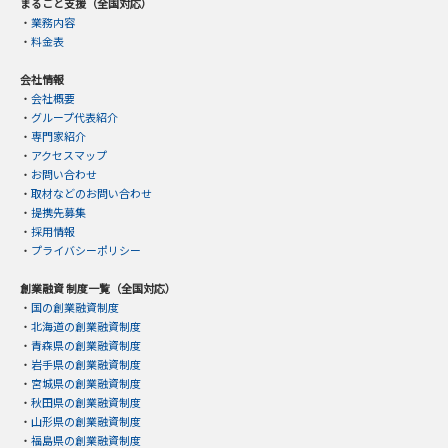
まるごと支援（全国対応）
・
業務内容
・
料金表
会社情報
・
会社概要
・
グループ代表紹介
・
専門家紹介
・
アクセスマップ
・
お問い合わせ
・
取材などのお問い合わせ
・
提携先募集
・
採用情報
・
プライバシーポリシー
創業融資 制度一覧（全国対応）
・
国の創業融資制度
・
北海道の創業融資制度
・
青森県の創業融資制度
・
岩手県の創業融資制度
・
宮城県の創業融資制度
・
秋田県の創業融資制度
・
山形県の創業融資制度
・
福島県の創業融資制度