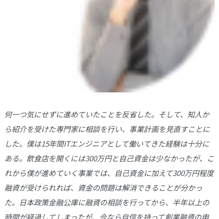
何一つ気にせずに進めていたことを反省した。そして、知人か
ら紹介を受けた専門家に相談を行い、事業計画を見直すことに
した。僕は15年間ITエンジニアとして働いてきた経験は十分に
ある。飲食店を開くには300万円と自己資金は少なかったが、こ
れから僕が進めていく事業では、自己資金に加えて300万円程度
融資が受けられれば、資金の問題は解消できることが分かっ
た。日本政策金融公庫に融資の相談を行ってから、半年以上の
時間が経過してしまったが、今なら自信を持って創業融資の申