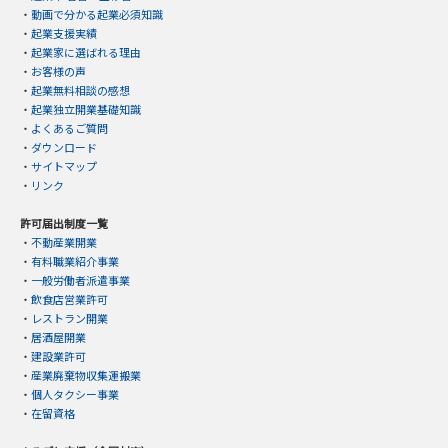
・
動画で分かる起業必須知識
・
起業支援実績
・
起業家に選ばれる理由
・
お客様の声
・
起業無料相談の感想
・
起業独立開業基礎知識
・
よくあるご質問
・
ダウンロード
・
サイトマップ
・
リンク
許可届出制度一覧
・
不動産業開業
・
有料職業紹介事業
・
一般労働者派遣事業
・
飲食店営業許可
・
レストラン開業
・
居酒屋開業
・
建設業許可
・
産業廃棄物収集運搬業
・
個人タクシー事業
・
在留資格