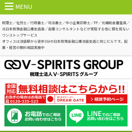
MENU
税理士／社労士／行政書士／司法書士／中小企業診断士／FP／元補助金審査員／
元日本政策金融公庫支店長／各種コンサルタントなどが常駐する他に類を見ない
ワンストップサービス
オフィスは池袋駅から徒歩3分の日本政策金融公庫池袋支店と同じビルです。起
業・経営の無料相談実施中