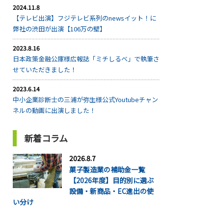
2024.11.8
【テレビ出演】フジテレビ系列のnewsイット！に
弊社の渋田が出演【106万の壁】
2023.8.16
日本政策金融公庫様広報誌「ミチしるべ」で執筆さ
せていただきました！
2023.6.14
中小企業診断士の三浦が弥生様公式Youtubeチャン
ネルの動画に出演しました！
新着コラム
2026.8.7
菓子製造業の補助金一覧
【2026年度】目的別に選ぶ
設備・新商品・EC進出の使
い分け
...