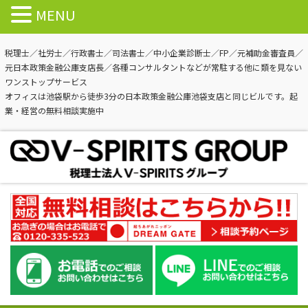
MENU
税理士／社労士／行政書士／司法書士／中小企業診断士／FP／元補助金審査員／
元日本政策金融公庫支店長／各種コンサルタントなどが常駐する他に類を見ない
ワンストップサービス
オフィスは池袋駅から徒歩3分の日本政策金融公庫池袋支店と同じビルです。起
業・経営の無料相談実施中