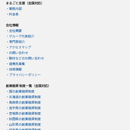
まるごと支援（全国対応）
・
業務内容
・
料金表
会社情報
・
会社概要
・
グループ代表紹介
・
専門家紹介
・
アクセスマップ
・
お問い合わせ
・
取材などのお問い合わせ
・
提携先募集
・
採用情報
・
プライバシーポリシー
創業融資 制度一覧（全国対応）
・
国の創業融資制度
・
北海道の創業融資制度
・
青森県の創業融資制度
・
岩手県の創業融資制度
・
宮城県の創業融資制度
・
秋田県の創業融資制度
・
山形県の創業融資制度
・
福島県の創業融資制度