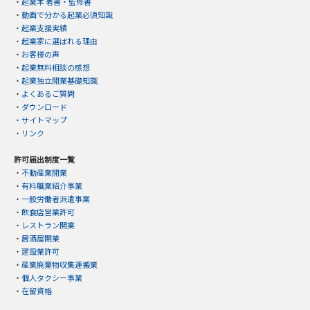
・
起業本 著書・監修書
・
動画で分かる起業必須知識
・
起業支援実績
・
起業家に選ばれる理由
・
お客様の声
・
起業無料相談の感想
・
起業独立開業基礎知識
・
よくあるご質問
・
ダウンロード
・
サイトマップ
・
リンク
許可届出制度一覧
・
不動産業開業
・
有料職業紹介事業
・
一般労働者派遣事業
・
飲食店営業許可
・
レストラン開業
・
居酒屋開業
・
建設業許可
・
産業廃棄物収集運搬業
・
個人タクシー事業
・
在留資格