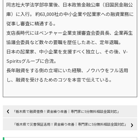
同志社大学法学部卒業後、日本政策金融公庫（旧国民金融公
庫）に入行。 約63,000社の中小企業や起業家への融資業務に
従事し審査に精通する。
支店長時代にはベンチャー企業支援審査会委員長、企業再生
協議会委員など数々の要職を歴任したあと、定年退職。
日本の起業家、中小企業を支援すべく独立し、その後、V-
Spiritsグループに合流。
長年融資をする側の立場にいた経験、ノウハウをフル活用
し、融資を受けるためのコツを本音で伝えている。
「栃木県で融資借換！資金繰り改善｜専門家に5分無料相談全国対応」
「栃木県で災害保証活用！資金繰り改善｜専門家に5分無料相談全国対応」