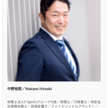
中野裕哲／Nakano Hiroaki
税理士法人V-Spiritsグループ代表／税理士／行政書士／特定社
会保険労務士／採用定着士／ファイナンシャルプランナー／