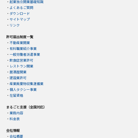
・
起業独立開業基礎知識
・
よくあるご質問
・
ダウンロード
・
サイトマップ
・
リンク
許可届出制度一覧
・
不動産業開業
・
有料職業紹介事業
・
一般労働者派遣事業
・
飲食店営業許可
・
レストラン開業
・
居酒屋開業
・
建設業許可
・
産業廃棄物収集運搬業
・
個人タクシー事業
・
在留資格
まるごと支援（全国対応）
・
業務内容
・
料金表
会社情報
・
会社概要