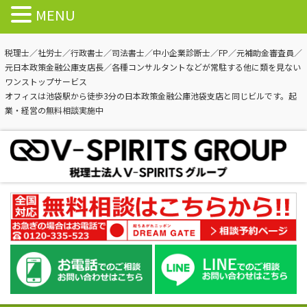
MENU
税理士／社労士／行政書士／司法書士／中小企業診断士／FP／元補助金審査員／
元日本政策金融公庫支店長／各種コンサルタントなどが常駐する他に類を見ない
ワンストップサービス
オフィスは池袋駅から徒歩3分の日本政策金融公庫池袋支店と同じビルです。起
業・経営の無料相談実施中