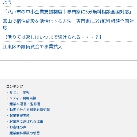
よう
「八戸市の中小企業支援制度｜専門家に5分無料相談全国対応」
富山で宿泊施設を活性化する方法｜専門家に5分無料相談全国対
応
【借りては返しはいつまで続けられる・・・？】
江東区の設備資金で事業拡大
コンテンツ
・
セミナー情報
・
メディア掲載実績
・
起業本 著書・監修書
・
動画で分かる起業必須知識
・
起業支援実績
・
起業家に選ばれる理由
・
お客様の声
・
起業無料相談の感想