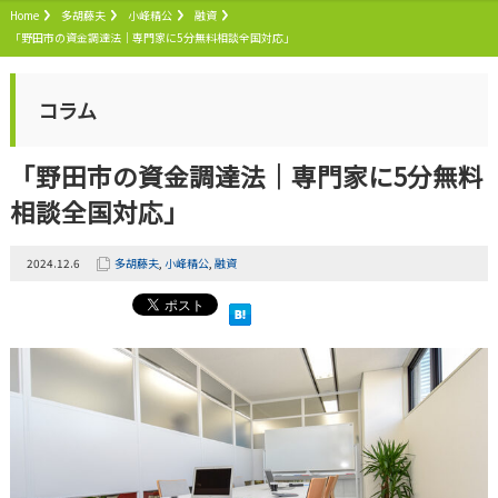
Home
多胡藤夫
小峰精公
融資
「野田市の資金調達法｜専門家に5分無料相談全国対応」
コラム
「野田市の資金調達法｜専門家に5分無料
相談全国対応」
2024.12.6
多胡藤夫
,
小峰精公
,
融資