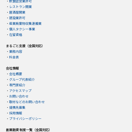
・
飲食店営業許可
・
レストラン開業
・
居酒屋開業
・
建設業許可
・
産業廃棄物収集運搬業
・
個人タクシー事業
・
在留資格
まるごと支援（全国対応）
・
業務内容
・
料金表
会社情報
・
会社概要
・
グループ代表紹介
・
専門家紹介
・
アクセスマップ
・
お問い合わせ
・
取材などのお問い合わせ
・
提携先募集
・
採用情報
・
プライバシーポリシー
創業融資 制度一覧（全国対応）