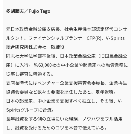
多胡藤夫／Fujio Tago
元日本政策金融公庫支店長、社会生産性本部認定経営コンサ
ルタント、ファイナンシャルプランナーCFP(R)、V-Spirits
総合研究所株式会社 取締役
同志社大学法学部卒業後、日本政策金融公庫（旧国民金融公
庫）に入行。 約63,000社の中小企業や起業家への融資業務に
従事し審査に精通する。
支店長時代にはベンチャー企業支援審査会委員長、企業再生
協議会委員など数々の要職を歴任したあと、定年退職。
日本の起業家、中小企業を支援すべく独立し、その後、V-
Spiritsグループに合流。
長年融資をする側の立場にいた経験、ノウハウをフル活用
し、融資を受けるためのコツを本音で伝えている。