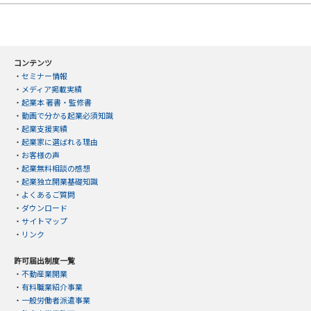
コンテンツ
・
セミナー情報
・
メディア掲載実績
・
起業本 著書・監修書
・
動画で分かる起業必須知識
・
起業支援実績
・
起業家に選ばれる理由
・
お客様の声
・
起業無料相談の感想
・
起業独立開業基礎知識
・
よくあるご質問
・
ダウンロード
・
サイトマップ
・
リンク
許可届出制度一覧
・
不動産業開業
・
有料職業紹介事業
・
一般労働者派遣事業