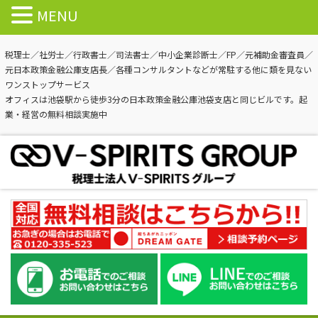
MENU
税理士／社労士／行政書士／司法書士／中小企業診断士／FP／元補助金審査員／
元日本政策金融公庫支店長／各種コンサルタントなどが常駐する他に類を見ない
ワンストップサービス
オフィスは池袋駅から徒歩3分の日本政策金融公庫池袋支店と同じビルです。起
業・経営の無料相談実施中