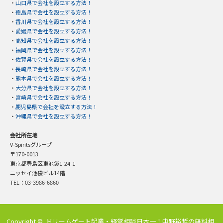
・
山口県で会社を設立する方法！
・
徳島県で会社を設立する方法！
・
香川県で会社を設立する方法！
・
愛媛県で会社を設立する方法！
・
高知県で会社を設立する方法！
・
福岡県で会社を設立する方法！
・
佐賀県で会社を設立する方法！
・
長崎県で会社を設立する方法！
・
熊本県で会社を設立する方法！
・
大分県で会社を設立する方法！
・
宮崎県で会社を設立する方法！
・
鹿児島県で会社を設立する方法！
・
沖縄県で会社を設立する方法！
会社所在地
V-Spiritsグループ
〒170-0013
東京都豊島区東池袋1-24-1
ニッセイ池袋ビル14階
TEL：03-3986-6860
Copyright ©
ドリームゲート起業・経営相談日本一！中野裕哲の無料相