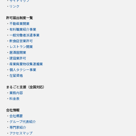
・
サイトマップ
・
リンク
許可届出制度一覧
・
不動産業開業
・
有料職業紹介事業
・
一般労働者派遣事業
・
飲食店営業許可
・
レストラン開業
・
居酒屋開業
・
建設業許可
・
産業廃棄物収集運搬業
・
個人タクシー事業
・
在留資格
まるごと支援（全国対応）
・
業務内容
・
料金表
会社情報
・
会社概要
・
グループ代表紹介
・
専門家紹介
・
アクセスマップ