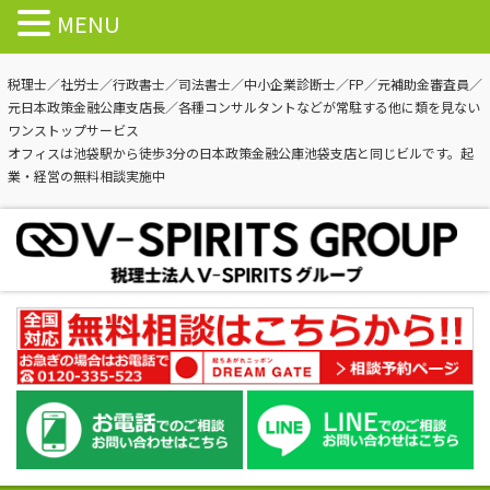
MENU
税理士／社労士／行政書士／司法書士／中小企業診断士／FP／元補助金審査員／
元日本政策金融公庫支店長／各種コンサルタントなどが常駐する他に類を見ない
ワンストップサービス
オフィスは池袋駅から徒歩3分の日本政策金融公庫池袋支店と同じビルです。起
業・経営の無料相談実施中