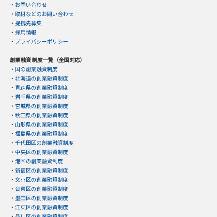
・
お問い合わせ
・
取材などのお問い合わせ
・
提携先募集
・
採用情報
・
プライバシーポリシー
創業融資 制度一覧（全国対応）
・
国の創業融資制度
・
北海道の創業融資制度
・
青森県の創業融資制度
・
岩手県の創業融資制度
・
宮城県の創業融資制度
・
秋田県の創業融資制度
・
山形県の創業融資制度
・
福島県の創業融資制度
・
千代田区の創業融資制度
・
中央区の創業融資制度
・
港区の創業融資制度
・
新宿区の創業融資制度
・
文京区の創業融資制度
・
台東区の創業融資制度
・
墨田区の創業融資制度
・
江東区の創業融資制度
・
品川区の創業融資制度