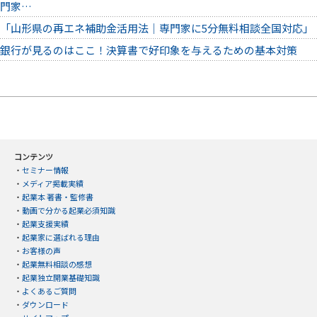
門家…
「山形県の再エネ補助金活用法｜専門家に5分無料相談全国対応」
銀行が見るのはここ！決算書で好印象を与えるための基本対策
コンテンツ
・
セミナー情報
・
メディア掲載実績
・
起業本 著書・監修書
・
動画で分かる起業必須知識
・
起業支援実績
・
起業家に選ばれる理由
・
お客様の声
・
起業無料相談の感想
・
起業独立開業基礎知識
・
よくあるご質問
・
ダウンロード