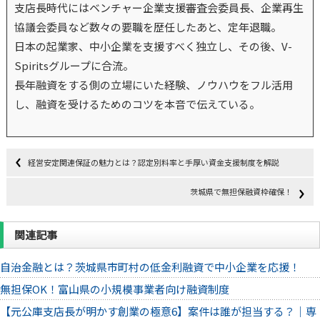
支店長時代にはベンチャー企業支援審査会委員長、企業再生
協議会委員など数々の要職を歴任したあと、定年退職。
日本の起業家、中小企業を支援すべく独立し、その後、V-
Spiritsグループに合流。
長年融資をする側の立場にいた経験、ノウハウをフル活用
し、融資を受けるためのコツを本音で伝えている。
経営安定関連保証の魅力とは？認定別料率と手厚い資金支援制度を解説
茨城県で無担保融資枠確保！
関連記事
自治金融とは？茨城県市町村の低金利融資で中小企業を応援！
無担保OK！富山県の小規模事業者向け融資制度
【元公庫支店長が明かす創業の極意6】案件は誰が担当する？｜専