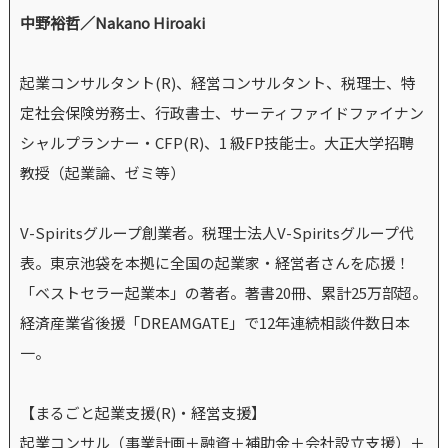
中野裕哲／Nakano Hiroaki
起業コンサルタント(R)、経営コンサルタント、税理士、特
定社会保険労務士、行政書士、サーティファイドファイナン
シャルプランナー・CFP(R)、1 級FP技能士。大正大学招聘
教授（起業論、ゼミ等）
V-Spiritsグループ創業者。税理士法人V-Spiritsグループ代
表。東京池袋を本拠に全国の起業家・経営者さんを応援！
「ベストセラー起業本」の著者。著書20冊、累計25万部超。
経済産業省後援「DREAMGATE」で12年連続相談件数日本
一。
【まるごと起業支援(R)・経営支援】
起業コンサル（事業計画＋融資＋補助金＋会社設立支援）＋