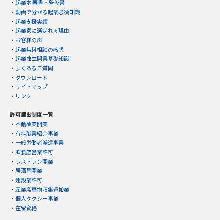
・
起業本 著書・監修書
・
動画で分かる起業必須知識
・
起業支援実績
・
起業家に選ばれる理由
・
お客様の声
・
起業無料相談の感想
・
起業独立開業基礎知識
・
よくあるご質問
・
ダウンロード
・
サイトマップ
・
リンク
許可届出制度一覧
・
不動産業開業
・
有料職業紹介事業
・
一般労働者派遣事業
・
飲食店営業許可
・
レストラン開業
・
居酒屋開業
・
建設業許可
・
産業廃棄物収集運搬業
・
個人タクシー事業
・
在留資格