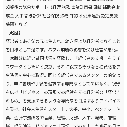
起業後の総合サポート（経理 税務 事業計画書 融資 補助金 助
成金 人事 給与計算 社会保険 法務 許認可 公庫連携 認定支援
機関）など
【略歴】
経営者である父の元に生まれ、幼き頃より経営者になること
を目標として過ごす。バブル崩壊の影響を受け経営が悪化。
一家離散に近い貧困状況を経験し、「経営者の支援」をライ
フワークとしたいと決意。それに役立ちそうな各種資格を学
生時代を中心に取得。同じく経営者であるメンターの伯父よ
り、単に書類や手続を追求する専門家としてではなく、視野
を広げ「ビジネス」の現場での経験を元に経営者の「経営そ
のもの」を支援できるような専門家を目指すようアドバイス
を受け、社会人生活をスタート。大手、中小、ベンチャー企
業、会計事務所等で営業、経理、財務、人事、総務、管理
職、経営陣等、ビジネスの「現場」での充実した修行の日々