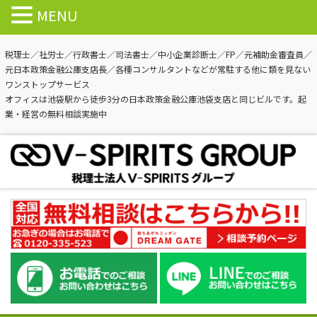
MENU
税理士／社労士／行政書士／司法書士／中小企業診断士／FP／元補助金審査員／
元日本政策金融公庫支店長／各種コンサルタントなどが常駐する他に類を見ない
ワンストップサービス
オフィスは池袋駅から徒歩3分の日本政策金融公庫池袋支店と同じビルです。起
業・経営の無料相談実施中