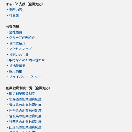
まるごと支援（全国対応）
・
業務内容
・
料金表
会社情報
・
会社概要
・
グループ代表紹介
・
専門家紹介
・
アクセスマップ
・
お問い合わせ
・
取材などのお問い合わせ
・
提携先募集
・
採用情報
・
プライバシーポリシー
創業融資 制度一覧（全国対応）
・
国の創業融資制度
・
北海道の創業融資制度
・
青森県の創業融資制度
・
岩手県の創業融資制度
・
宮城県の創業融資制度
・
秋田県の創業融資制度
・
山形県の創業融資制度