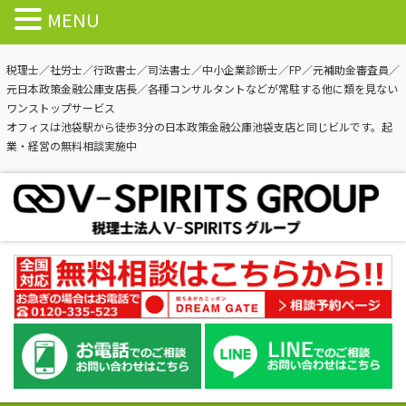
MENU
税理士／社労士／行政書士／司法書士／中小企業診断士／FP／元補助金審査員／
元日本政策金融公庫支店長／各種コンサルタントなどが常駐する他に類を見ない
ワンストップサービス
オフィスは池袋駅から徒歩3分の日本政策金融公庫池袋支店と同じビルです。起
業・経営の無料相談実施中