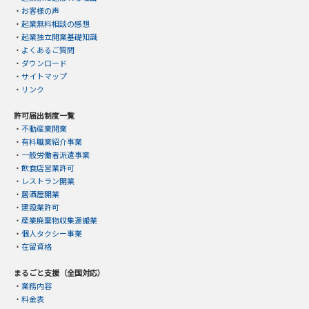
・
お客様の声
・
起業無料相談の感想
・
起業独立開業基礎知識
・
よくあるご質問
・
ダウンロード
・
サイトマップ
・
リンク
許可届出制度一覧
・
不動産業開業
・
有料職業紹介事業
・
一般労働者派遣事業
・
飲食店営業許可
・
レストラン開業
・
居酒屋開業
・
建設業許可
・
産業廃棄物収集運搬業
・
個人タクシー事業
・
在留資格
まるごと支援（全国対応）
・
業務内容
・
料金表