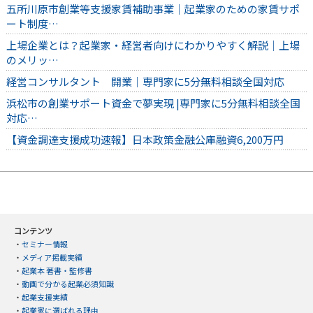
五所川原市創業等支援家賃補助事業｜起業家のための家賃サポ
ート制度…
上場企業とは？起業家・経営者向けにわかりやすく解説｜上場
のメリッ…
経営コンサルタント 開業｜専門家に5分無料相談全国対応
浜松市の創業サポート資金で夢実現 |専門家に5分無料相談全国
対応…
【資金調達支援成功速報】日本政策金融公庫融資6,200万円
コンテンツ
・
セミナー情報
・
メディア掲載実績
・
起業本 著書・監修書
・
動画で分かる起業必須知識
・
起業支援実績
・
起業家に選ばれる理由