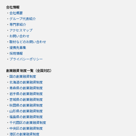
会社情報
・
会社概要
・
グループ代表紹介
・
専門家紹介
・
アクセスマップ
・
お問い合わせ
・
取材などのお問い合わせ
・
提携先募集
・
採用情報
・
プライバシーポリシー
創業融資 制度一覧（全国対応）
・
国の創業融資制度
・
北海道の創業融資制度
・
青森県の創業融資制度
・
岩手県の創業融資制度
・
宮城県の創業融資制度
・
秋田県の創業融資制度
・
山形県の創業融資制度
・
福島県の創業融資制度
・
千代田区の創業融資制度
・
中央区の創業融資制度
・
港区の創業融資制度