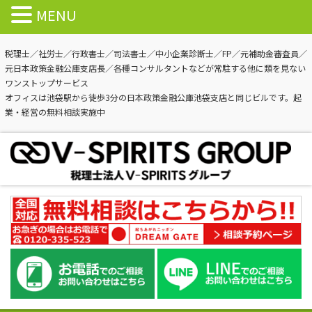
MENU
税理士／社労士／行政書士／司法書士／中小企業診断士／FP／元補助金審査員／
元日本政策金融公庫支店長／各種コンサルタントなどが常駐する他に類を見ない
ワンストップサービス
オフィスは池袋駅から徒歩3分の日本政策金融公庫池袋支店と同じビルです。起
業・経営の無料相談実施中