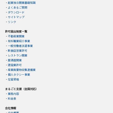
・
起業独立開業基礎知識
・
よくあるご質問
・
ダウンロード
・
サイトマップ
・
リンク
許可届出制度一覧
・
不動産業開業
・
有料職業紹介事業
・
一般労働者派遣事業
・
飲食店営業許可
・
レストラン開業
・
居酒屋開業
・
建設業許可
・
産業廃棄物収集運搬業
・
個人タクシー事業
・
在留資格
まるごと支援（全国対応）
・
業務内容
・
料金表
会社情報
・
会社概要