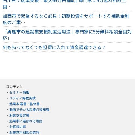
石川県で創業支援！最大65万円補助 | 専門家に5分無料相談全
国…
加西市で起業するなら必見！初期投資をサポートする補助金制
度のご案…
「男鹿市の建設業支援制度活用法｜専門家に5分無料相談全国対
応」
何も持ってなくても担保に入れて資金調達できる？
コンテンツ
・
セミナー情報
・
メディア掲載実績
・
起業本 著書・監修書
・
動画で分かる起業必須知識
・
起業支援実績
・
起業家に選ばれる理由
・
お客様の声
・
起業無料相談の感想