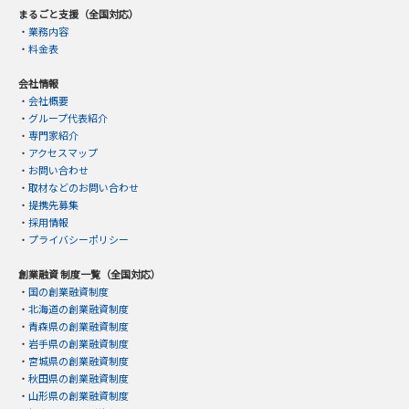
まるごと支援（全国対応）
・
業務内容
・
料金表
会社情報
・
会社概要
・
グループ代表紹介
・
専門家紹介
・
アクセスマップ
・
お問い合わせ
・
取材などのお問い合わせ
・
提携先募集
・
採用情報
・
プライバシーポリシー
創業融資 制度一覧（全国対応）
・
国の創業融資制度
・
北海道の創業融資制度
・
青森県の創業融資制度
・
岩手県の創業融資制度
・
宮城県の創業融資制度
・
秋田県の創業融資制度
・
山形県の創業融資制度