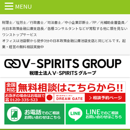
MENU
税理士／社労士／行政書士／司法書士／中小企業診断士／FP／元補助金審査員／
元日本政策金融公庫支店長／各種コンサルタントなどが常駐する他に類を見ない
ワンストップサービス
オフィスは池袋駅から徒歩3分の日本政策金融公庫池袋支店と同じビルです。起
業・経営の無料相談実施中