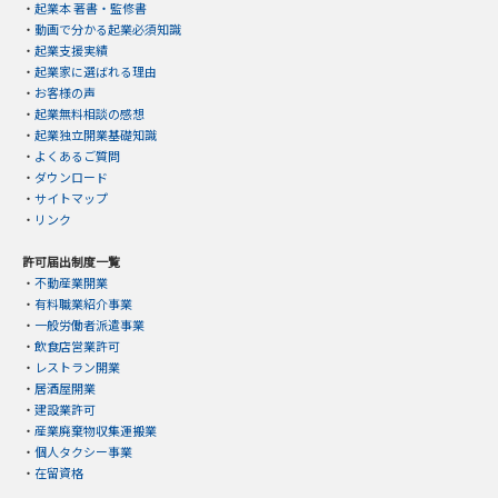
・
起業本 著書・監修書
・
動画で分かる起業必須知識
・
起業支援実績
・
起業家に選ばれる理由
・
お客様の声
・
起業無料相談の感想
・
起業独立開業基礎知識
・
よくあるご質問
・
ダウンロード
・
サイトマップ
・
リンク
許可届出制度一覧
・
不動産業開業
・
有料職業紹介事業
・
一般労働者派遣事業
・
飲食店営業許可
・
レストラン開業
・
居酒屋開業
・
建設業許可
・
産業廃棄物収集運搬業
・
個人タクシー事業
・
在留資格