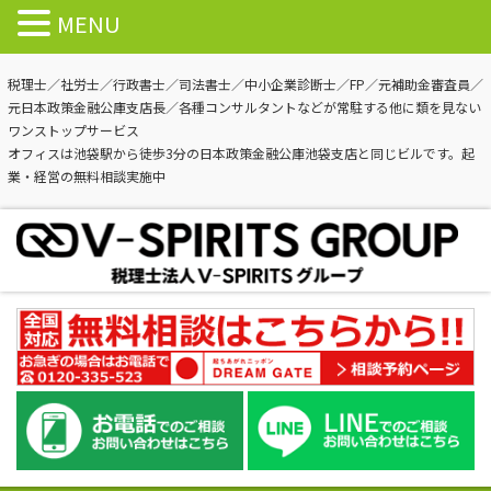
MENU
税理士／社労士／行政書士／司法書士／中小企業診断士／FP／元補助金審査員／
元日本政策金融公庫支店長／各種コンサルタントなどが常駐する他に類を見ない
ワンストップサービス
オフィスは池袋駅から徒歩3分の日本政策金融公庫池袋支店と同じビルです。起
業・経営の無料相談実施中