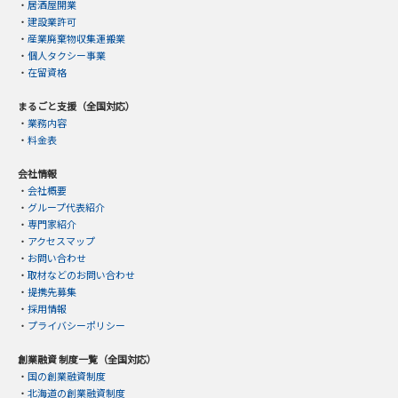
・
居酒屋開業
・
建設業許可
・
産業廃棄物収集運搬業
・
個人タクシー事業
・
在留資格
まるごと支援（全国対応）
・
業務内容
・
料金表
会社情報
・
会社概要
・
グループ代表紹介
・
専門家紹介
・
アクセスマップ
・
お問い合わせ
・
取材などのお問い合わせ
・
提携先募集
・
採用情報
・
プライバシーポリシー
創業融資 制度一覧（全国対応）
・
国の創業融資制度
・
北海道の創業融資制度