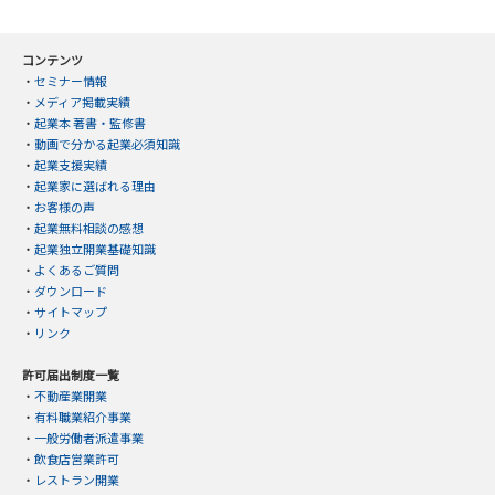
コンテンツ
・
セミナー情報
・
メディア掲載実績
・
起業本 著書・監修書
・
動画で分かる起業必須知識
・
起業支援実績
・
起業家に選ばれる理由
・
お客様の声
・
起業無料相談の感想
・
起業独立開業基礎知識
・
よくあるご質問
・
ダウンロード
・
サイトマップ
・
リンク
許可届出制度一覧
・
不動産業開業
・
有料職業紹介事業
・
一般労働者派遣事業
・
飲食店営業許可
・
レストラン開業