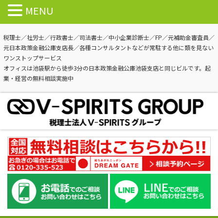
MENU
税理士／社労士／行政書士／司法書士／中小企業診断士／FP／元補助金審査員／
元日本政策金融公庫支店長／各種コンサルタントなどが常駐する他に類を見ない
ワンストップサービス
オフィスは池袋駅から徒歩3分の日本政策金融公庫池袋支店と同じビルです。起
業・経営の無料相談実施中