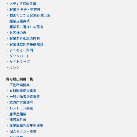
・
メディア掲載実績
・
起業本 著書・監修書
・
動画で分かる起業必須知識
・
起業支援実績
・
起業家に選ばれる理由
・
お客様の声
・
起業無料相談の感想
・
起業独立開業基礎知識
・
よくあるご質問
・
ダウンロード
・
サイトマップ
・
リンク
許可届出制度一覧
・
不動産業開業
・
有料職業紹介事業
・
一般労働者派遣事業
・
飲食店営業許可
・
レストラン開業
・
居酒屋開業
・
建設業許可
・
産業廃棄物収集運搬業
・
個人タクシー事業
・
在留資格