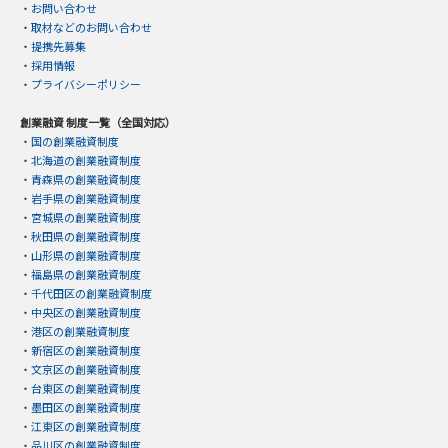
・
お問い合わせ
・
取材などのお問い合わせ
・
提携先募集
・
採用情報
・
プライバシーポリシー
創業融資 制度一覧（全国対応）
・
国の創業融資制度
・
北海道の創業融資制度
・
青森県の創業融資制度
・
岩手県の創業融資制度
・
宮城県の創業融資制度
・
秋田県の創業融資制度
・
山形県の創業融資制度
・
福島県の創業融資制度
・
千代田区の創業融資制度
・
中央区の創業融資制度
・
港区の創業融資制度
・
新宿区の創業融資制度
・
文京区の創業融資制度
・
台東区の創業融資制度
・
墨田区の創業融資制度
・
江東区の創業融資制度
・
品川区の創業融資制度