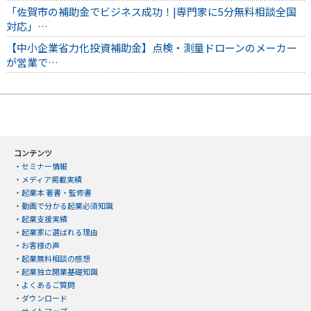
「佐賀市の補助金でビジネス成功！|専門家に5分無料相談全国
対応」…
【中小企業省力化投資補助金】点検・測量ドローンのメーカー
が営業で…
コンテンツ
・
セミナー情報
・
メディア掲載実績
・
起業本 著書・監修書
・
動画で分かる起業必須知識
・
起業支援実績
・
起業家に選ばれる理由
・
お客様の声
・
起業無料相談の感想
・
起業独立開業基礎知識
・
よくあるご質問
・
ダウンロード