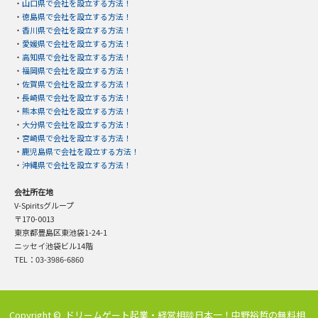
・
山口県で会社を設立する方法！
・
徳島県で会社を設立する方法！
・
香川県で会社を設立する方法！
・
愛媛県で会社を設立する方法！
・
高知県で会社を設立する方法！
・
福岡県で会社を設立する方法！
・
佐賀県で会社を設立する方法！
・
長崎県で会社を設立する方法！
・
熊本県で会社を設立する方法！
・
大分県で会社を設立する方法！
・
宮崎県で会社を設立する方法！
・
鹿児島県で会社を設立する方法！
・
沖縄県で会社を設立する方法！
会社所在地
V-Spiritsグループ
〒170-0013
東京都豊島区東池袋1-24-1
ニッセイ池袋ビル14階
TEL：03-3986-6860
Copyright ©
ドリームゲート起業・経営相談日本一！中野裕哲の無料相