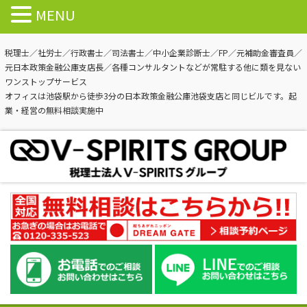
MENU
税理士／社労士／行政書士／司法書士／中小企業診断士／FP／元補助金審査員／
元日本政策金融公庫支店長／各種コンサルタントなどが常駐する他に類を見ない
ワンストップサービス
オフィスは池袋駅から徒歩3分の日本政策金融公庫池袋支店と同じビルです。起
業・経営の無料相談実施中