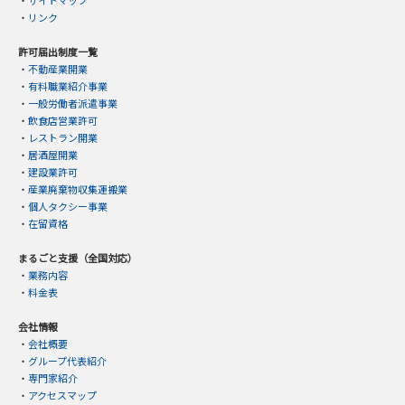
・
サイトマップ
・
リンク
許可届出制度一覧
・
不動産業開業
・
有料職業紹介事業
・
一般労働者派遣事業
・
飲食店営業許可
・
レストラン開業
・
居酒屋開業
・
建設業許可
・
産業廃棄物収集運搬業
・
個人タクシー事業
・
在留資格
まるごと支援（全国対応）
・
業務内容
・
料金表
会社情報
・
会社概要
・
グループ代表紹介
・
専門家紹介
・
アクセスマップ