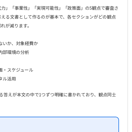
営力」「事業性」「実現可能性」「政策面」の5観点で審査さ
答える文書として作るのが基本で、各セクションがどの観点
漏れが減ります。
ないか、対象経費か
内部環境の分析
画・スケジュール
タル活用
る答えが本文の中で1つずつ明確に書かれており、観点同士