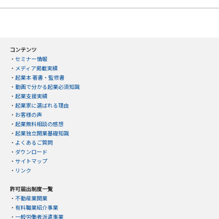
コンテンツ
・
セミナー情報
・
メディア掲載実績
・
起業本 著書・監修書
・
動画で分かる起業必須知識
・
起業支援実績
・
起業家に選ばれる理由
・
お客様の声
・
起業無料相談の感想
・
起業独立開業基礎知識
・
よくあるご質問
・
ダウンロード
・
サイトマップ
・
リンク
許可届出制度一覧
・
不動産業開業
・
有料職業紹介事業
・
一般労働者派遣事業