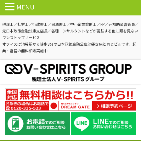
MENU
税理士／社労士／行政書士／司法書士／中小企業診断士／FP／元補助金審査員／
元日本政策金融公庫支店長／各種コンサルタントなどが常駐する他に類を見ない
ワンストップサービス
オフィスは池袋駅から徒歩3分の日本政策金融公庫池袋支店と同じビルです。起
業・経営の無料相談実施中