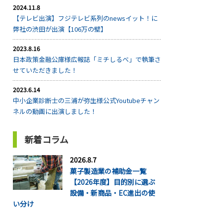
2024.11.8
【テレビ出演】フジテレビ系列のnewsイット！に
弊社の渋田が出演【106万の壁】
2023.8.16
日本政策金融公庫様広報誌「ミチしるべ」で執筆さ
せていただきました！
2023.6.14
中小企業診断士の三浦が弥生様公式Youtubeチャン
ネルの動画に出演しました！
新着コラム
2026.8.7
菓子製造業の補助金一覧
【2026年度】目的別に選ぶ
設備・新商品・EC進出の使
い分け
...