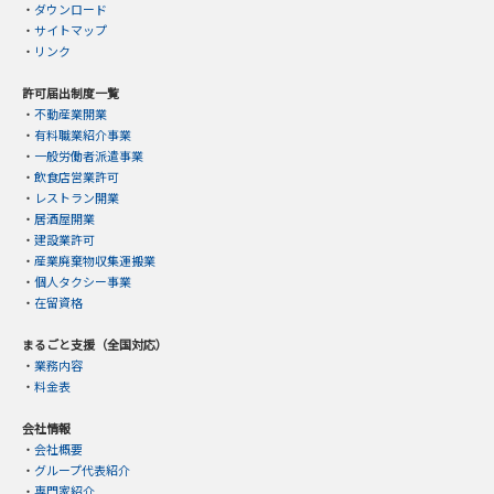
・
ダウンロード
・
サイトマップ
・
リンク
許可届出制度一覧
・
不動産業開業
・
有料職業紹介事業
・
一般労働者派遣事業
・
飲食店営業許可
・
レストラン開業
・
居酒屋開業
・
建設業許可
・
産業廃棄物収集運搬業
・
個人タクシー事業
・
在留資格
まるごと支援（全国対応）
・
業務内容
・
料金表
会社情報
・
会社概要
・
グループ代表紹介
・
専門家紹介