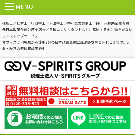
MENU
税理士／社労士／行政書士／司法書士／中小企業診断士／FP／元補助金審査員／
元日本政策金融公庫支店長／各種コンサルタントなどが常駐する他に類を見ない
ワンストップサービス
オフィスは池袋駅から徒歩3分の日本政策金融公庫池袋支店と同じビルです。起
業・経営の無料相談実施中