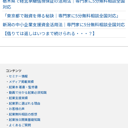
栃木県で経営承継借換保証の活用法｜専門家に5分無料相談全国
対応
「東京都で融資を得る秘訣｜専門家に5分無料相談全国対応」
新潟の中小企業支援資金活用法｜専門家に5分無料相談全国対応
【借りては返しはいつまで続けられる・・・？】
コンテンツ
・
セミナー情報
・
メディア掲載実績
・
起業本 著書・監修書
・
動画で分かる起業必須知識
・
起業支援実績
・
起業家に選ばれる理由
・
お客様の声
・
起業無料相談の感想
・
起業独立開業基礎知識
・
よくあるご質問