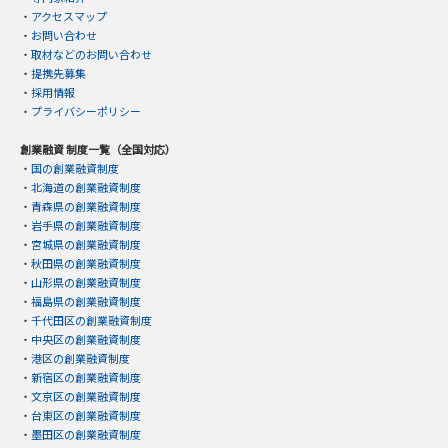
・
アクセスマップ
・
お問い合わせ
・
取材などのお問い合わせ
・
提携先募集
・
採用情報
・
プライバシーポリシー
創業融資 制度一覧（全国対応）
・
国の創業融資制度
・
北海道の創業融資制度
・
青森県の創業融資制度
・
岩手県の創業融資制度
・
宮城県の創業融資制度
・
秋田県の創業融資制度
・
山形県の創業融資制度
・
福島県の創業融資制度
・
千代田区の創業融資制度
・
中央区の創業融資制度
・
港区の創業融資制度
・
新宿区の創業融資制度
・
文京区の創業融資制度
・
台東区の創業融資制度
・
墨田区の創業融資制度