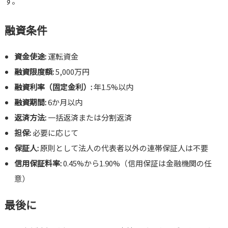
す。
融資条件
資金使途:
運転資金
融資限度額:
5,000万円
融資利率（固定金利）:
年1.5%以内
融資期間:
6か月以内
返済方法:
一括返済または分割返済
担保:
必要に応じて
保証人:
原則として法人の代表者以外の連帯保証人は不要
信用保証料率:
0.45%から1.90%（信用保証は金融機関の任
意）
最後に