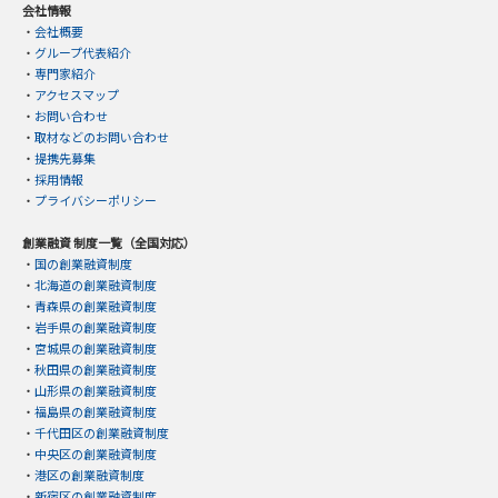
会社情報
・
会社概要
・
グループ代表紹介
・
専門家紹介
・
アクセスマップ
・
お問い合わせ
・
取材などのお問い合わせ
・
提携先募集
・
採用情報
・
プライバシーポリシー
創業融資 制度一覧（全国対応）
・
国の創業融資制度
・
北海道の創業融資制度
・
青森県の創業融資制度
・
岩手県の創業融資制度
・
宮城県の創業融資制度
・
秋田県の創業融資制度
・
山形県の創業融資制度
・
福島県の創業融資制度
・
千代田区の創業融資制度
・
中央区の創業融資制度
・
港区の創業融資制度
・
新宿区の創業融資制度