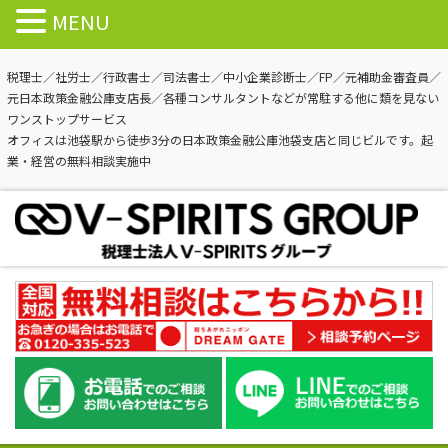
MENU
税理士／社労士／行政書士／司法書士／中小企業診断士／FP／元補助金審査員／
元日本政策金融公庫支店長／各種コンサルタントなどが常駐する他に類を見ない
ワンストップサービス
オフィスは池袋駅から徒歩3分の日本政策金融公庫池袋支店と同じビルです。起
業・経営の無料相談実施中