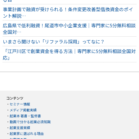
事業計画で融資が受けられる！条件変更改善型借換資金のポイ
ント解説…
広島県で低利融資！尾道市中小企業支援｜専門家に5分無料相談
全国対…
いまさら聞けない「リファラル採用」ってなに？
「江戸川区で創業資金を得る方法｜専門家に5分無料相談全国対
応」
コンテンツ
・
セミナー情報
・
メディア掲載実績
・
起業本 著書・監修書
・
動画で分かる起業必須知識
・
起業支援実績
・
起業家に選ばれる理由