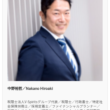
中野裕哲／Nakano Hiroaki
税理士法人V-Spiritsグループ代表／税理士／行政書士／特定社
会保険労務士／採用定着士／ファイナンシャルプランナー／