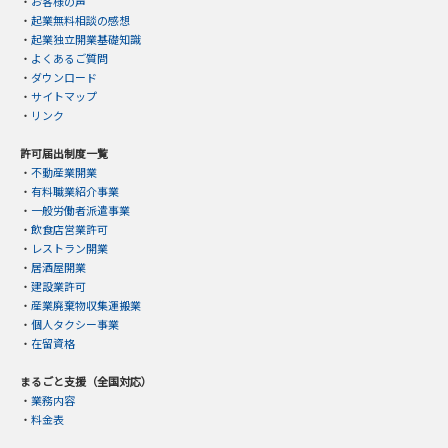
・
お客様の声
・
起業無料相談の感想
・
起業独立開業基礎知識
・
よくあるご質問
・
ダウンロード
・
サイトマップ
・
リンク
許可届出制度一覧
・
不動産業開業
・
有料職業紹介事業
・
一般労働者派遣事業
・
飲食店営業許可
・
レストラン開業
・
居酒屋開業
・
建設業許可
・
産業廃棄物収集運搬業
・
個人タクシー事業
・
在留資格
まるごと支援（全国対応）
・
業務内容
・
料金表