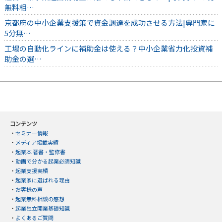
無料相…
京都府の中小企業支援策で資金調達を成功させる方法|専門家に
5分無…
工場の自動化ラインに補助金は使える？中小企業省力化投資補
助金の選…
コンテンツ
・
セミナー情報
・
メディア掲載実績
・
起業本 著書・監修書
・
動画で分かる起業必須知識
・
起業支援実績
・
起業家に選ばれる理由
・
お客様の声
・
起業無料相談の感想
・
起業独立開業基礎知識
・
よくあるご質問