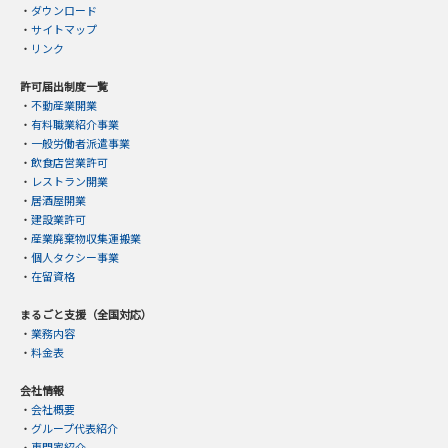
・
ダウンロード
・
サイトマップ
・
リンク
許可届出制度一覧
・
不動産業開業
・
有料職業紹介事業
・
一般労働者派遣事業
・
飲食店営業許可
・
レストラン開業
・
居酒屋開業
・
建設業許可
・
産業廃棄物収集運搬業
・
個人タクシー事業
・
在留資格
まるごと支援（全国対応）
・
業務内容
・
料金表
会社情報
・
会社概要
・
グループ代表紹介
・
専門家紹介