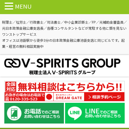
MENU
税理士／社労士／行政書士／司法書士／中小企業診断士／FP／元補助金審査員／
元日本政策金融公庫支店長／各種コンサルタントなどが常駐する他に類を見ない
ワンストップサービス
オフィスは池袋駅から徒歩3分の日本政策金融公庫池袋支店と同じビルです。起
業・経営の無料相談実施中