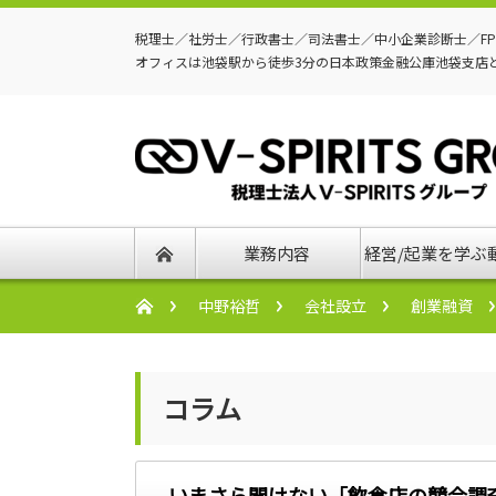
税理士／社労士／行政書士／司法書士／中小企業診断士／F
オフィスは池袋駅から徒歩3分の日本政策金融公庫池袋支店
業務内容
経営/起業を学ぶ
中野裕哲
会社設立
創業融資
コラム
いまさら聞けない「飲食店の競合調