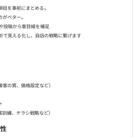
項目を事前にまとめる。
のがベター。
声や投稿から客目線を補足
分析で見える化し、自店の戦略に繋げます
接客の質、価格設定など）
ト
客訓練、チラシ戦略など）
要性