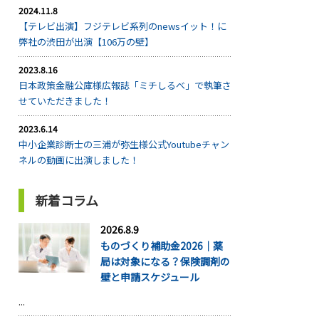
2024.11.8
【テレビ出演】フジテレビ系列のnewsイット！に
弊社の渋田が出演【106万の壁】
2023.8.16
日本政策金融公庫様広報誌「ミチしるべ」で執筆さ
せていただきました！
2023.6.14
中小企業診断士の三浦が弥生様公式Youtubeチャン
ネルの動画に出演しました！
新着コラム
2026.8.9
ものづくり補助金2026｜薬
局は対象になる？保険調剤の
壁と申請スケジュール
...