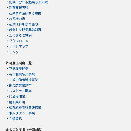
・
動画で分かる起業必須知識
・
起業支援実績
・
起業家に選ばれる理由
・
お客様の声
・
起業無料相談の感想
・
起業独立開業基礎知識
・
よくあるご質問
・
ダウンロード
・
サイトマップ
・
リンク
許可届出制度一覧
・
不動産業開業
・
有料職業紹介事業
・
一般労働者派遣事業
・
飲食店営業許可
・
レストラン開業
・
居酒屋開業
・
建設業許可
・
産業廃棄物収集運搬業
・
個人タクシー事業
・
在留資格
まるごと支援（全国対応）