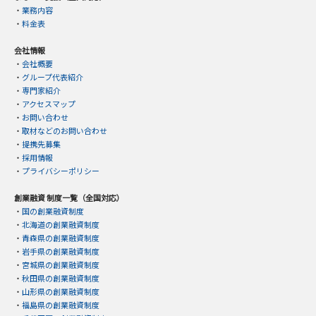
・
業務内容
・
料金表
会社情報
・
会社概要
・
グループ代表紹介
・
専門家紹介
・
アクセスマップ
・
お問い合わせ
・
取材などのお問い合わせ
・
提携先募集
・
採用情報
・
プライバシーポリシー
創業融資 制度一覧（全国対応）
・
国の創業融資制度
・
北海道の創業融資制度
・
青森県の創業融資制度
・
岩手県の創業融資制度
・
宮城県の創業融資制度
・
秋田県の創業融資制度
・
山形県の創業融資制度
・
福島県の創業融資制度