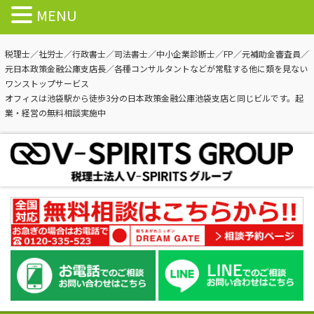
MENU
税理士／社労士／行政書士／司法書士／中小企業診断士／FP／元補助金審査員／
元日本政策金融公庫支店長／各種コンサルタントなどが常駐する他に類を見ない
ワンストップサービス
オフィスは池袋駅から徒歩3分の日本政策金融公庫池袋支店と同じビルです。起
業・経営の無料相談実施中