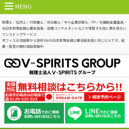
MENU
税理士／社労士／行政書士／司法書士／中小企業診断士／FP／元補助金審査員／
元日本政策金融公庫支店長／各種コンサルタントなどが常駐する他に類を見ない
ワンストップサービス
オフィスは池袋駅から徒歩3分の日本政策金融公庫池袋支店と同じビルです。起
業・経営の無料相談実施中