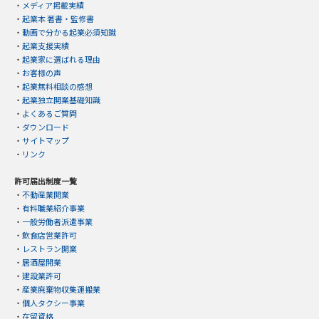
・
メディア掲載実績
・
起業本 著書・監修書
・
動画で分かる起業必須知識
・
起業支援実績
・
起業家に選ばれる理由
・
お客様の声
・
起業無料相談の感想
・
起業独立開業基礎知識
・
よくあるご質問
・
ダウンロード
・
サイトマップ
・
リンク
許可届出制度一覧
・
不動産業開業
・
有料職業紹介事業
・
一般労働者派遣事業
・
飲食店営業許可
・
レストラン開業
・
居酒屋開業
・
建設業許可
・
産業廃棄物収集運搬業
・
個人タクシー事業
・
在留資格